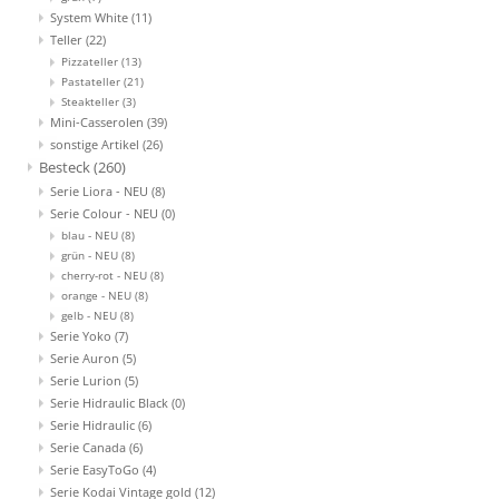
System White
(11)
Teller
(22)
Pizzateller
(13)
Pastateller
(21)
Steakteller
(3)
Mini-Casserolen
(39)
sonstige Artikel
(26)
Besteck
(260)
Serie Liora - NEU
(8)
Serie Colour - NEU
(0)
blau - NEU
(8)
grün - NEU
(8)
cherry-rot - NEU
(8)
orange - NEU
(8)
gelb - NEU
(8)
Serie Yoko
(7)
Serie Auron
(5)
Serie Lurion
(5)
Serie Hidraulic Black
(0)
Serie Hidraulic
(6)
Serie Canada
(6)
Serie EasyToGo
(4)
Serie Kodai Vintage gold
(12)