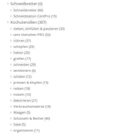
Schneidbretter
(0)
Schneidbretter
(66)
Schneidstation CentPro
(15)
Kochutensilien
(307)
sieben, einfüllen & passieren
(33)
cent Utensilien PRO
(52)
rühren
(31)
schöpfen
(25)
heben
(20)
greifen
(17)
schneiden
(29)
zerkleinern
(6)
schälen
(12)
pressen & klopfen
(13)
reiben
(18)
hobeln
(10)
dekorieren
(21)
Verbrauchsmaterial
(18)
Waagen
(5)
Schüsseln & Becher
(40)
Salat
(5)
organisieren
(11)