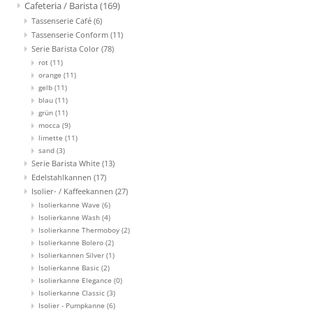
Cafeteria / Barista
(169)
Tassenserie Café
(6)
Tassenserie Conform
(11)
Serie Barista Color
(78)
rot
(11)
orange
(11)
gelb
(11)
blau
(11)
grün
(11)
mocca
(9)
limette
(11)
sand
(3)
Serie Barista White
(13)
Edelstahlkannen
(17)
Isolier- / Kaffeekannen
(27)
Isolierkanne Wave
(6)
Isolierkanne Wash
(4)
Isolierkanne Thermoboy
(2)
Isolierkanne Bolero
(2)
Isolierkannen Silver
(1)
Isolierkanne Basic
(2)
Isolierkanne Elegance
(0)
Isolierkanne Classic
(3)
Isolier - Pumpkanne
(6)