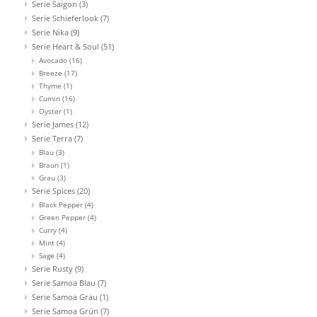
Serie Saigon
(3)
Serie Schieferlook
(7)
Serie Nika
(9)
Serie Heart & Soul
(51)
Avocado
(16)
Breeze
(17)
Thyme
(1)
Cumin
(16)
Oyster
(1)
Serie James
(12)
Serie Terra
(7)
Blau
(3)
Braun
(1)
Grau
(3)
Serie Spices
(20)
Black Pepper
(4)
Green Pepper
(4)
Curry
(4)
Mint
(4)
Sage
(4)
Serie Rusty
(9)
Serie Samoa Blau
(7)
Serie Samoa Grau
(1)
Serie Samoa Grün
(7)