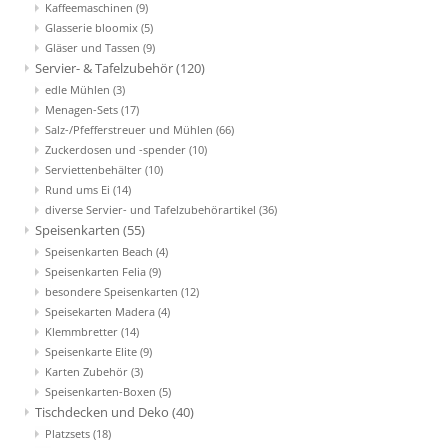
Kaffeemaschinen
(9)
Glasserie bloomix
(5)
Gläser und Tassen
(9)
Servier- & Tafelzubehör
(120)
edle Mühlen
(3)
Menagen-Sets
(17)
Salz-/Pfefferstreuer und Mühlen
(66)
Zuckerdosen und -spender
(10)
Serviettenbehälter
(10)
Rund ums Ei
(14)
diverse Servier- und Tafelzubehörartikel
(36)
Speisenkarten
(55)
Speisenkarten Beach
(4)
Speisenkarten Felia
(9)
besondere Speisenkarten
(12)
Speisekarten Madera
(4)
Klemmbretter
(14)
Speisenkarte Elite
(9)
Karten Zubehör
(3)
Speisenkarten-Boxen
(5)
Tischdecken und Deko
(40)
Platzsets
(18)