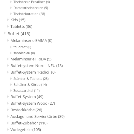
Tischdecke Excaliber
(4)
Damasttischdecken
(5)
Tischdekoration
(28)
Kids
(15)
Tabletts
(36)
Buffet
(418)
Melaminserie EMMA
(0)
feuerrot
(0)
saphirblau
(0)
Melaminserie FRIDA
(5)
Buffetsystem Nord - NEU
(13)
Buffet-System "Radici"
(0)
Ständer & Tabletts
(23)
Behälter & Körbe
(14)
Zusatzartikel
(11)
Buffet-System
(49)
Buffet-System Wood
(27)
Besteckkörbe
(26)
Auslage- und Servierkörbe
(89)
Buffet-Zubehör
(110)
Vorlegeteile
(105)