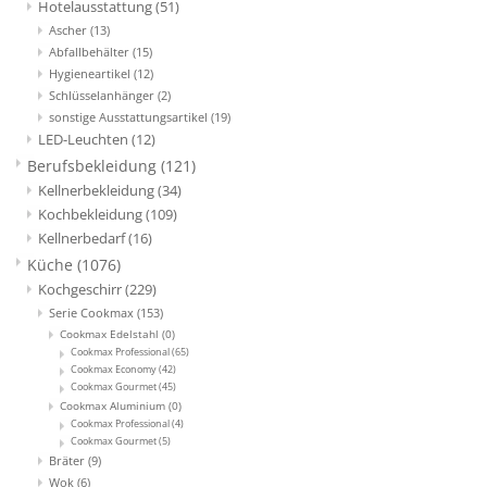
Hotelausstattung
(51)
Ascher
(13)
Abfallbehälter
(15)
Hygieneartikel
(12)
Schlüsselanhänger
(2)
sonstige Ausstattungsartikel
(19)
LED-Leuchten
(12)
Berufsbekleidung
(121)
Kellnerbekleidung
(34)
Kochbekleidung
(109)
Kellnerbedarf
(16)
Küche
(1076)
Kochgeschirr
(229)
Serie Cookmax
(153)
Cookmax Edelstahl
(0)
Cookmax Professional
(65)
Cookmax Economy
(42)
Cookmax Gourmet
(45)
Cookmax Aluminium
(0)
Cookmax Professional
(4)
Cookmax Gourmet
(5)
Bräter
(9)
Wok
(6)