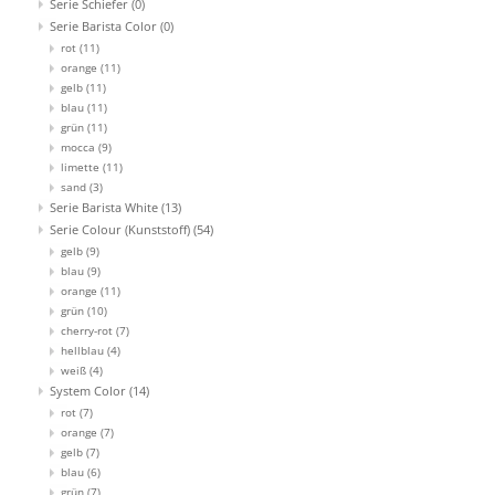
Serie Schiefer
(0)
Serie Barista Color
(0)
rot
(11)
orange
(11)
gelb
(11)
blau
(11)
grün
(11)
mocca
(9)
limette
(11)
sand
(3)
Serie Barista White
(13)
Serie Colour (Kunststoff)
(54)
gelb
(9)
blau
(9)
orange
(11)
grün
(10)
cherry-rot
(7)
hellblau
(4)
weiß
(4)
System Color
(14)
rot
(7)
orange
(7)
gelb
(7)
blau
(6)
grün
(7)