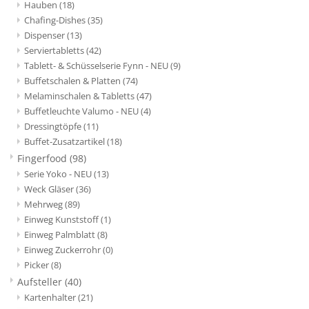
Hauben
(18)
Chafing-Dishes
(35)
Dispenser
(13)
Serviertabletts
(42)
Tablett- & Schüsselserie Fynn - NEU
(9)
Buffetschalen & Platten
(74)
Melaminschalen & Tabletts
(47)
Buffetleuchte Valumo - NEU
(4)
Dressingtöpfe
(11)
Buffet-Zusatzartikel
(18)
Fingerfood
(98)
Serie Yoko - NEU
(13)
Weck Gläser
(36)
Mehrweg
(89)
Einweg Kunststoff
(1)
Einweg Palmblatt
(8)
Einweg Zuckerrohr
(0)
Picker
(8)
Aufsteller
(40)
Kartenhalter
(21)