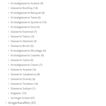
Kristallglasserie Audace
(4)
Glasserie Rooftop
(14)
Kristallglasserie Banquet
(6)
Kristallglasserie Taste
(6)
Kristallglasserie Symetrie
(10)
Kristallglasserie Etna
(5)
Glasserie Essential
(7)
Glasserie Tattoo
(3)
Glasserie Alkemist
(3)
Glasserie Brush
(5)
Kristallglasserie Mondego
(0)
Kristallglasserie Castello
(9)
Glasserie Calice
(0)
Kristallglasserie Classic
(7)
Glasserie Airpearl
(5)
Glasserie Casablanca
(8)
Glasserie Granity
(6)
Glasserie Timeless
(14)
Glasserie Sublym
(1)
Eisgläser
(15)
sonstige Artikel
(47)
Krüge/Karaffen
(37)