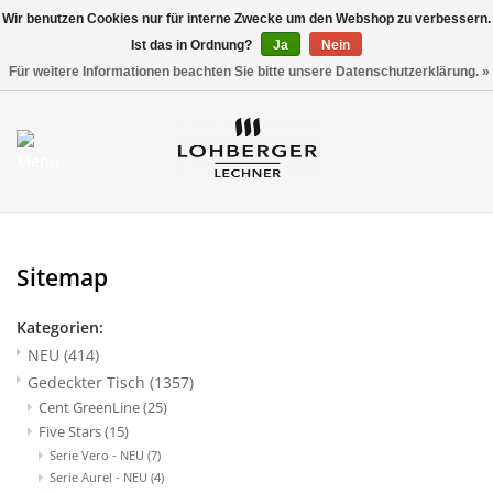
Wir benutzen Cookies nur für interne Zwecke um den Webshop zu verbessern.
Ist das in Ordnung?
Ja
Nein
Versandkostenfrei ab 800,00 EUR*
0 Artikel - €0,00
Für weitere Informationen beachten Sie bitte unsere Datenschutzerklärung. »
Mein Konto / Kundenkonto
anlegen
Startseite
Sitemap
NEU
Kategorien:
NEU
(414)
Gedeckter Tisch
Gedeckter Tisch
(1357)
Cent GreenLine
(25)
Buffet
Five Stars
(15)
Serie Vero - NEU
(7)
Serie Aurel - NEU
(4)
Fingerfood