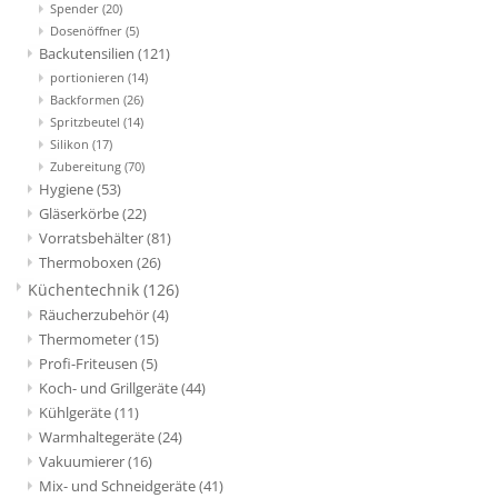
Spender
(20)
Dosenöffner
(5)
Backutensilien
(121)
portionieren
(14)
Backformen
(26)
Spritzbeutel
(14)
Silikon
(17)
Zubereitung
(70)
Hygiene
(53)
Gläserkörbe
(22)
Vorratsbehälter
(81)
Thermoboxen
(26)
Küchentechnik
(126)
Räucherzubehör
(4)
Thermometer
(15)
Profi-Friteusen
(5)
Koch- und Grillgeräte
(44)
Kühlgeräte
(11)
Warmhaltegeräte
(24)
Vakuumierer
(16)
Mix- und Schneidgeräte
(41)