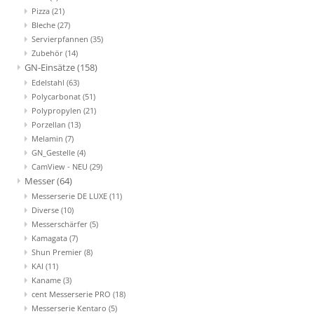
Pizza
(21)
Bleche
(27)
Servierpfannen
(35)
Zubehör
(14)
GN-Einsätze
(158)
Edelstahl
(63)
Polycarbonat
(51)
Polypropylen
(21)
Porzellan
(13)
Melamin
(7)
GN_Gestelle
(4)
CamView - NEU
(29)
Messer
(64)
Messerserie DE LUXE
(11)
Diverse
(10)
Messerschärfer
(5)
Kamagata
(7)
Shun Premier
(8)
KAI
(11)
Kaname
(3)
cent Messerserie PRO
(18)
Messerserie Kentaro
(5)