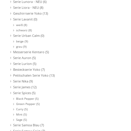
Serie Lunora - NEU
(6)
Serie Liora - NEU
(8)
Geschirrserie Yoko
(13)
Aufsteller
Serie Lavanit
(0)
weiß
(8)
schwarz
(8)
Bar
Serie Urban Calm
(0)
beige
(9)
grau
(9)
Tafeln
Messerserie Kentaro
(5)
Serie Auron
(5)
Einrichtung
Serie Lurion
(5)
Besteckserie Yoko
(7)
Petitschalen Serie Yoko
(13)
Berufsbekleidung
Serie Nika
(9)
Serie James
(12)
Serie Spices
(5)
Küche
Black Pepper
(5)
Green Pepper
(5)
Curry
(5)
Küchentechnik
Mint
(5)
Sage
(5)
Serie Samoa Blau
(7)
Küchenmöbel
Serie Samoa Grün
(7)