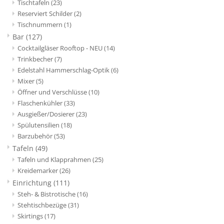
Tischtafeln
(23)
Reserviert Schilder
(2)
Tischnummern
(1)
Bar
(127)
Cocktailgläser Rooftop - NEU
(14)
Trinkbecher
(7)
Edelstahl Hammerschlag-Optik
(6)
Mixer
(5)
Öffner und Verschlüsse
(10)
Flaschenkühler
(33)
Ausgießer/Dosierer
(23)
Spülutensilien
(18)
Barzubehör
(53)
Tafeln
(49)
Tafeln und Klapprahmen
(25)
Kreidemarker
(26)
Einrichtung
(111)
Steh- & Bistrotische
(16)
Stehtischbezüge
(31)
Skirtings
(17)