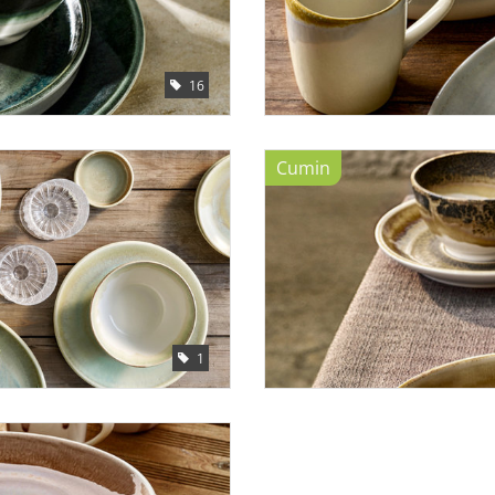
16
Cumin
1