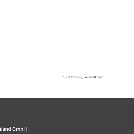
* exkl. MwSt. zzgl.
Versandkosten
chland GmbH