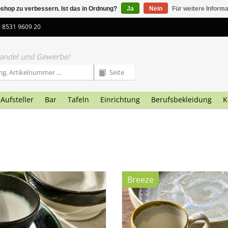
shop zu verbessern. Ist das in Ordnung?
Ja
Nein
Für weitere Inform
9 8531 9609 20
 Handel und Gewerbe!
Aufsteller
Bar
Tafeln
Einrichtung
Berufsbekleidung
K
Breeze