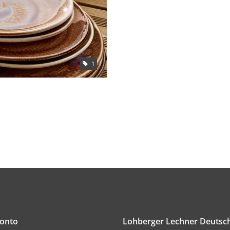
1
onto
Lohberger Lechner Deuts