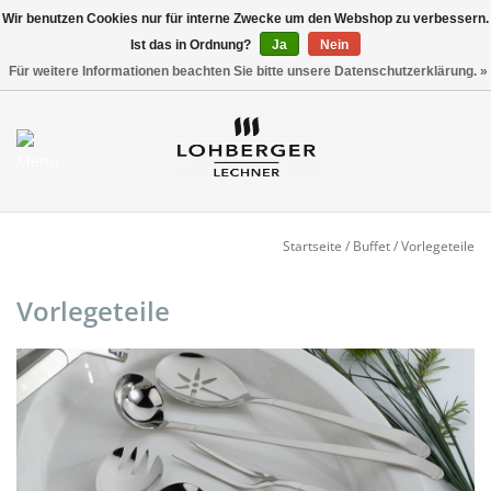
Wir benutzen Cookies nur für interne Zwecke um den Webshop zu verbessern.
Ist das in Ordnung?
Ja
Nein
Versandkostenfrei ab 800,00 EUR*
0 Artikel - €0,00
Für weitere Informationen beachten Sie bitte unsere Datenschutzerklärung. »
Mein Konto / Kundenkonto
anlegen
Startseite
Startseite
/
Buffet
/
Vorlegeteile
NEU
Vorlegeteile
Gedeckter Tisch
Buffet
Fingerfood