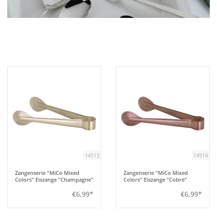
Aufsteller
Bar
Tafeln
Einrichtung
Berufsbekleidung
14513
14514
Küche
Zangenserie "MiCo Mixed
Zangenserie "MiCo Mixed
Colors" Eiszange "Champagne"
Colors" Eiszange "Cobre"
Küchentechnik
€6,99*
€6,99*
Küchenmöbel