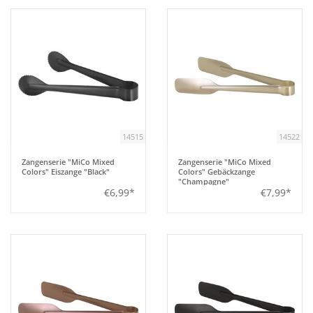
14515
14522
Zangenserie "MiCo Mixed
Zangenserie "MiCo Mixed
Colors" Eiszange "Black"
Colors" Gebäckzange
"Champagne"
€6,99*
€7,99*