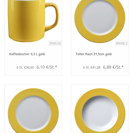
3900.02
40006.2
Kaffeebecher 0,3 L gelb
Teller flach 21,5cm gelb
6,10 €/St.*
6,88 €/St.*
6 St. €36,60
6 St. €41,28