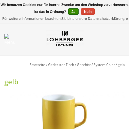
Wir benutzen Cookies nur für interne Zwecke um den Webshop zu verbessern.
Ist das in Ordnung?
Ja
Nein
Versandkostenfrei ab 800,00 EUR*
0 Artikel - €0,00
Für weitere Informationen beachten Sie bitte unsere Datenschutzerklärung. »
Mein Konto / Kundenkonto
anlegen
Startseite
Startseite
/
Gedeckter Tisch
/
Geschirr
/
System Color
/
gelb
NEU
gelb
Gedeckter Tisch
Buffet
Fingerfood