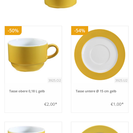
Aufsteller
-50%
-54%
Bar
Tafeln
Einrichtung
3925.O2
3925.U2
Berufsbekleidung
Tasse obere 0,18 L gelb
Tasse untere Ø 15 cm gelb
Küche
€2,00*
€1,00*
Küchentechnik
Küchenmöbel