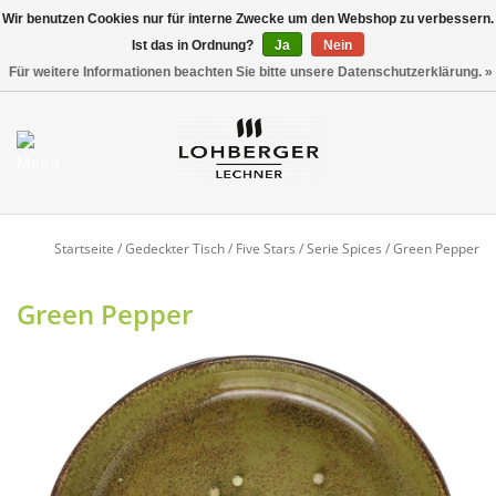
Wir benutzen Cookies nur für interne Zwecke um den Webshop zu verbessern.
Ist das in Ordnung?
Ja
Nein
Versandkostenfrei ab 800,00 EUR*
0 Artikel - €0,00
Für weitere Informationen beachten Sie bitte unsere Datenschutzerklärung. »
Mein Konto / Kundenkonto
anlegen
Startseite
Startseite
/
Gedeckter Tisch
/
Five Stars
/
Serie Spices
/
Green Pepper
NEU
Green Pepper
Gedeckter Tisch
Buffet
Fingerfood