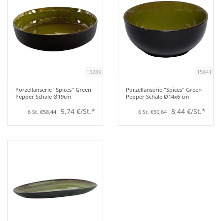
15289
15641
Porzellanserie "Spices" Green
Porzellanserie "Spices" Green
Pepper Schale Ø19cm
Pepper Schale Ø14x6 cm
9,74 €/St.*
8,44 €/St.*
6 St. €58,44
6 St. €50,64