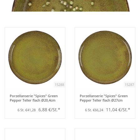
Aufsteller
Bar
Tafeln
Einrichtung
15288
15287
Berufsbekleidung
Porzellanserie "Spices" Green
Porzellanserie "Spices" Green
Pepper Teller flach Ø20,4cm
Pepper Teller flach Ø27cm
Küche
6,88 €/St.*
11,04 €/St.*
6 St. €41,28
6 St. €66,24
Küchentechnik
Küchenmöbel