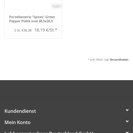
16261
Porzellanserie "Spices" Green
Pepper Platte oval 38,5x20,5
18,19 €/St.*
2 St. €36,38
* exkl. MwSt. zzgl.
Versandkosten
Kundendienst
Mein Konto