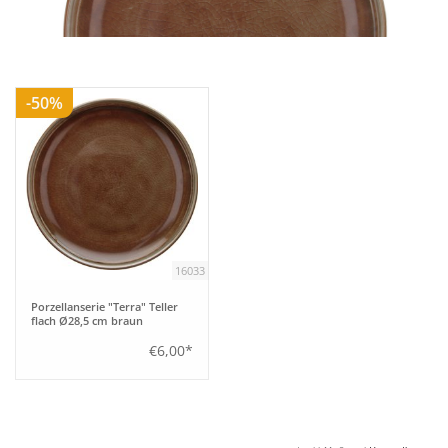
Aufsteller
-50%
Bar
Tafeln
Einrichtung
16033
Berufsbekleidung
Porzellanserie "Terra" Teller
flach Ø28,5 cm braun
Küche
€6,00*
Küchentechnik
Küchenmöbel