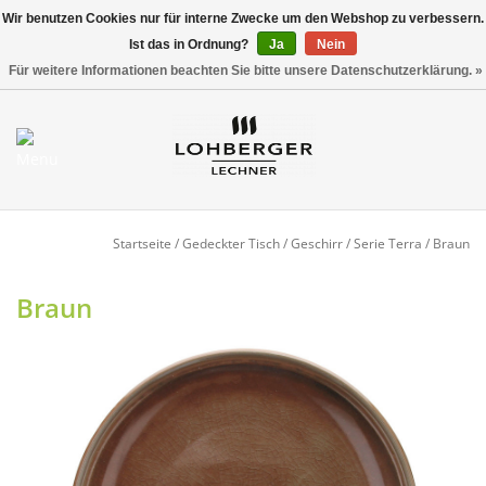
Wir benutzen Cookies nur für interne Zwecke um den Webshop zu verbessern.
Ist das in Ordnung?
Ja
Nein
Versandkostenfrei ab 800,00 EUR*
0 Artikel - €0,00
Für weitere Informationen beachten Sie bitte unsere Datenschutzerklärung. »
Mein Konto / Kundenkonto
anlegen
Startseite
Startseite
/
Gedeckter Tisch
/
Geschirr
/
Serie Terra
/
Braun
NEU
Braun
Gedeckter Tisch
Buffet
Fingerfood