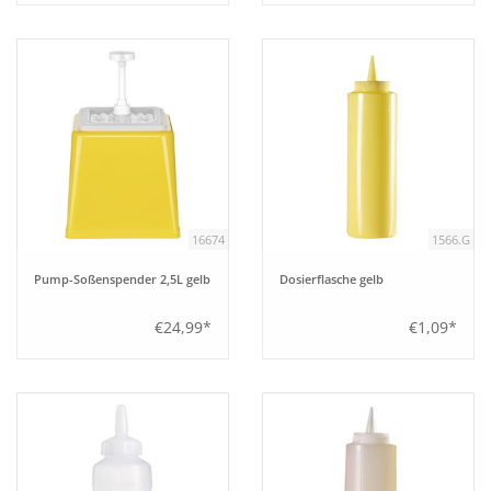
16674
1566.G
Pump-Soßenspender 2,5L gelb
Dosierflasche gelb
€24,99*
€1,09*