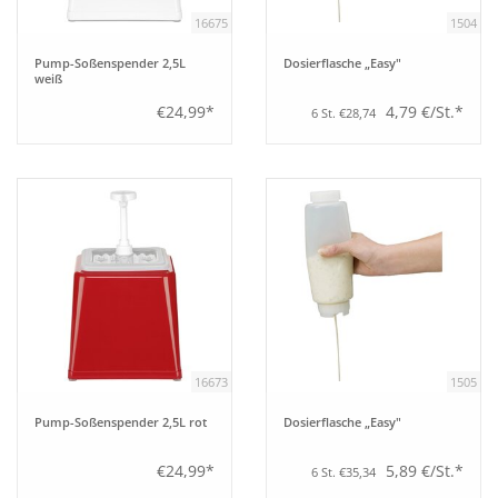
16675
1504
Pump-Soßenspender 2,5L
Dosierflasche „Easy"
weiß
€24,99*
4,79 €/St.*
6 St. €28,74
16673
1505
Pump-Soßenspender 2,5L rot
Dosierflasche „Easy"
€24,99*
5,89 €/St.*
6 St. €35,34