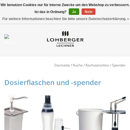
Wir benutzen Cookies nur für interne Zwecke um den Webshop zu verbessern.
Ist das in Ordnung?
Ja
Nein
Versandkostenfrei ab 800,00 EUR*
0 Artikel - €0,00
Für weitere Informationen beachten Sie bitte unsere Datenschutzerklärung. »
Mein Konto / Kundenkonto
anlegen
Startseite
Startseite
/
Küche
/
Kochutensilien
/
Spender
NEU
Dosierflaschen und -spender
Gedeckter Tisch
Buffet
Fingerfood