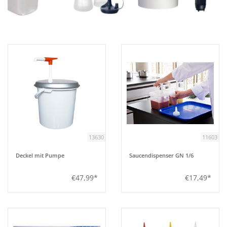
Aufsteller
Bar
Tafeln
Einrichtung
13630
11603
Berufsbekleidung
Deckel mit Pumpe
Saucendispenser GN 1/6
Küche
€47,99*
€17,49*
Küchentechnik
Küchenmöbel