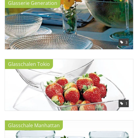
Glasserie Generation
3
Glasschalen Tokio
1
Glasschale Manhattan