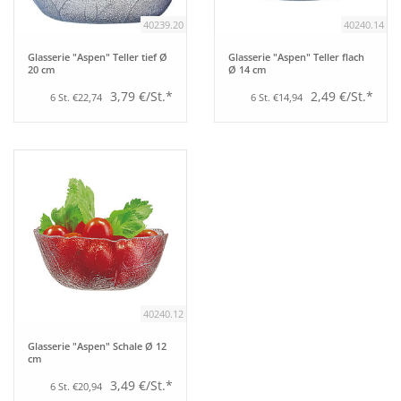
40239.20
40240.14
Glasserie "Aspen" Teller tief Ø
Glasserie "Aspen" Teller flach
20 cm
Ø 14 cm
3,79 €/St.*
2,49 €/St.*
6 St. €22,74
6 St. €14,94
40240.12
Glasserie "Aspen" Schale Ø 12
cm
3,49 €/St.*
6 St. €20,94