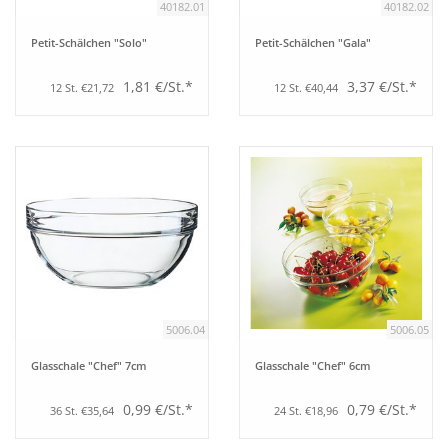
40182.01
40182.02
Petit-Schälchen "Solo"
Petit-Schälchen "Gala"
1,81 €/St.*
3,37 €/St.*
12 St. €21,72
12 St. €40,44
5006.04
5006.05
Glasschale "Chef" 7cm
Glasschale "Chef" 6cm
0,99 €/St.*
0,79 €/St.*
36 St. €35,64
24 St. €18,96