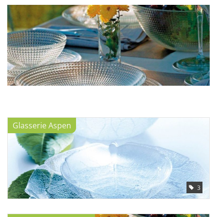
Aufsteller
Bar
Tafeln
Einrichtung
Glasserie Aspen
Berufsbekleidung
Küche
Küchentechnik
3
Küchenmöbel