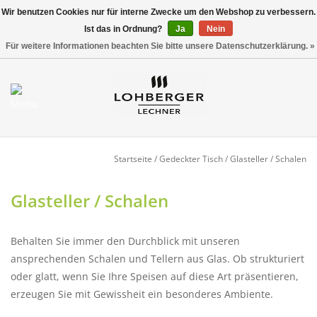
Wir benutzen Cookies nur für interne Zwecke um den Webshop zu verbessern.
Ist das in Ordnung?
Ja
Nein
Versandkostenfrei ab 800,00 EUR*
0 Artikel - €0,00
Für weitere Informationen beachten Sie bitte unsere Datenschutzerklärung. »
Mein Konto / Kundenkonto
anlegen
Startseite
Startseite
/
Gedeckter Tisch
/
Glasteller / Schalen
NEU
Glasteller / Schalen
Gedeckter Tisch
Behalten Sie immer den Durchblick mit unseren
ansprechenden Schalen und Tellern aus Glas. Ob strukturiert
Buffet
oder glatt, wenn Sie Ihre Speisen auf diese Art präsentieren,
erzeugen Sie mit Gewissheit ein besonderes Ambiente.
Fingerfood