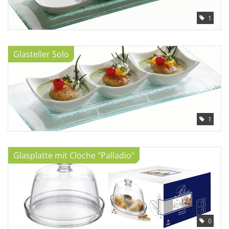
1
Glasteller Solo
1
Glasplatte mit Cloche "Palladio"
0