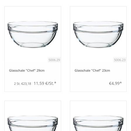
5006.29
5006.23
Glasschale "Chef" 29cm
Glasschale "Chef" 23cm
11,59 €/St.*
€4,99*
2 St. €23,18