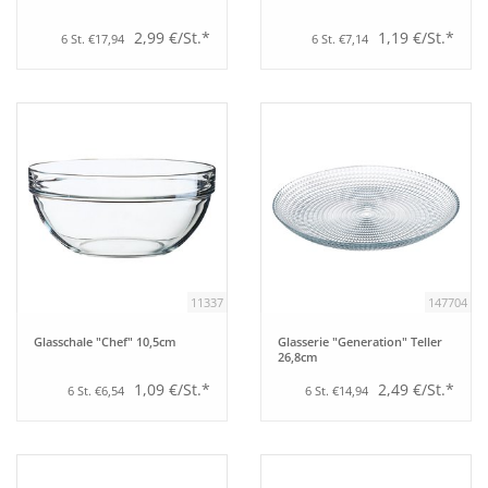
2,99 €/St.*
1,19 €/St.*
6 St. €17,94
6 St. €7,14
11337
147704
Glasschale "Chef" 10,5cm
Glasserie "Generation" Teller
26,8cm
1,09 €/St.*
2,49 €/St.*
6 St. €6,54
6 St. €14,94