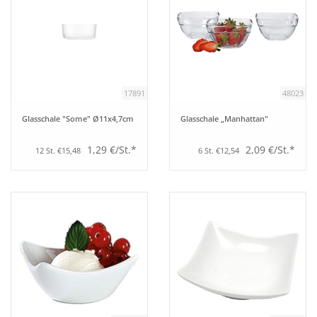
17891
48023
Glasschale "Some" Ø11x4,7cm
Glasschale „Manhattan"
1,29 €/St.*
2,09 €/St.*
12 St. €15,48
6 St. €12,54