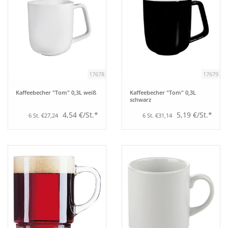
17678
17679
Kaffeebecher "Tom" 0,3L weiß
Kaffeebecher "Tom" 0,3L
schwarz
4,54 €/St.*
5,19 €/St.*
6 St. €27,24
6 St. €31,14