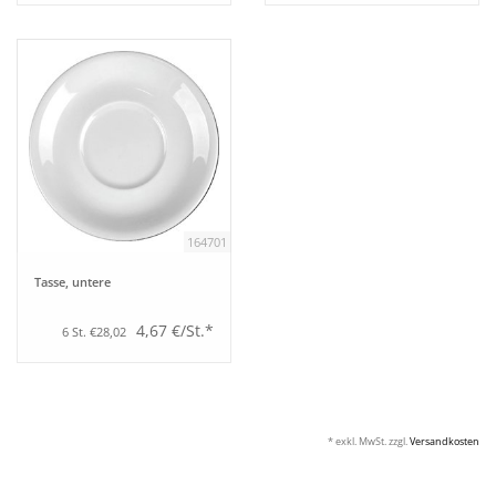
164701
Tasse, untere
4,67 €/St.*
6 St. €28,02
* exkl. MwSt. zzgl.
Versandkosten