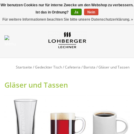
Wir benutzen Cookies nur für interne Zwecke um den Webshop zu verbessern.
Ist das in Ordnung?
Ja
Nein
Versandkostenfrei ab 800,00 EUR*
0 Artikel - €0,00
Für weitere Informationen beachten Sie bitte unsere Datenschutzerklärung. »
Mein Konto / Kundenkonto
anlegen
Startseite
Startseite
/
Gedeckter Tisch
/
Cafeteria / Barista
/
Gläser und Tassen
NEU
Gläser und Tassen
Gedeckter Tisch
Buffet
Fingerfood