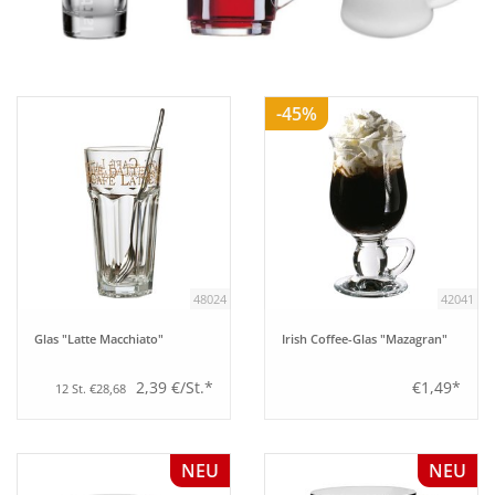
Aufsteller
-45%
Bar
Tafeln
Einrichtung
48024
42041
Berufsbekleidung
Glas "Latte Macchiato"
Irish Coffee-Glas "Mazagran"
Küche
2,39 €/St.*
€1,49*
12 St. €28,68
Küchentechnik
NEU
NEU
Küchenmöbel