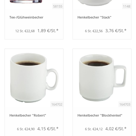
58155
1148
Tee-/Glühweinbecher
Henkelbecher "Stack"
1,89 €/St.*
3,76 €/St.*
12 St. €22,68
6 St. €22,56
164702
164703
Henkelbecher "Robert"
Henkelbecher "Blockhenkel"
4,15 €/St.*
4,02 €/St.*
6 St. €24,90
6 St. €24,12