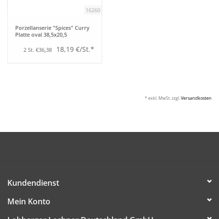
16260
Porzellanserie "Spices" Curry
Platte oval 38,5x20,5
18,19 €/St.*
2 St. €36,38
* exkl. MwSt. zzgl.
Versandkosten
Kundendienst
Mein Konto