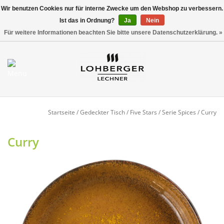
Wir benutzen Cookies nur für interne Zwecke um den Webshop zu verbessern.
Ist das in Ordnung?
Ja
Nein
Versandkostenfrei ab 800,00 EUR*
0 Artikel - €0,00
Für weitere Informationen beachten Sie bitte unsere Datenschutzerklärung. »
Mein Konto / Kundenkonto
anlegen
Startseite
Startseite
/
Gedeckter Tisch
/
Five Stars
/
Serie Spices
/
Curry
NEU
Curry
Gedeckter Tisch
Buffet
Fingerfood