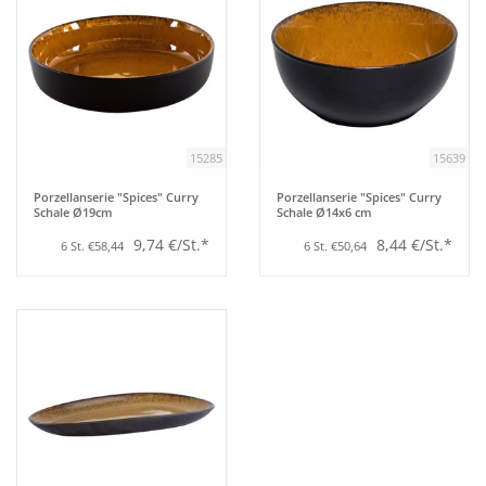
15285
15639
Porzellanserie "Spices" Curry
Porzellanserie "Spices" Curry
Schale Ø19cm
Schale Ø14x6 cm
9,74 €/St.*
8,44 €/St.*
6 St. €58,44
6 St. €50,64