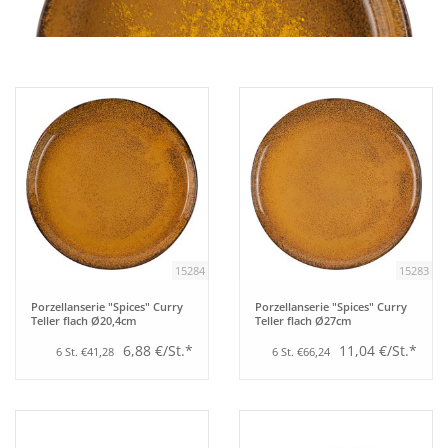
Aufsteller
Bar
Tafeln
Einrichtung
15284
15283
Berufsbekleidung
Porzellanserie "Spices" Curry
Porzellanserie "Spices" Curry
Teller flach Ø20,4cm
Teller flach Ø27cm
Küche
6,88 €/St.*
11,04 €/St.*
6 St. €41,28
6 St. €66,24
Küchentechnik
Küchenmöbel