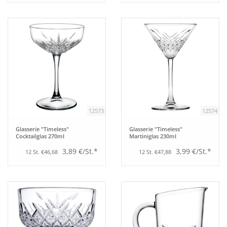
12573
12574
Glasserie "Timeless"
Glasserie "Timeless"
Cocktailglas 270ml
Martiniglas 230ml
3,89 €/St.*
3,99 €/St.*
12 St. €46,68
12 St. €47,88