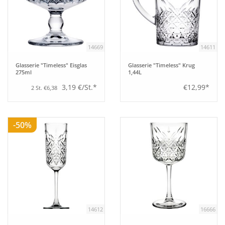
14669
14611
Glasserie "Timeless" Eisglas
Glasserie "Timeless" Krug
275ml
1,44L
3,19 €/St.*
€12,99*
2 St. €6,38
-50%
14612
16666