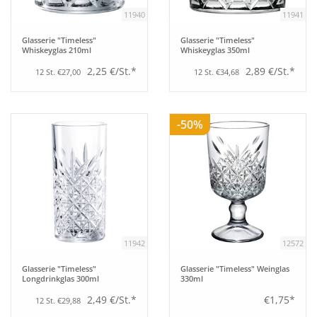
11940
11941
Glasserie "Timeless"
Glasserie "Timeless"
Whiskeyglas 210ml
Whiskeyglas 350ml
2,25 €/St.*
2,89 €/St.*
12 St. €27,00
12 St. €34,68
-50%
11942
12572
Glasserie "Timeless"
Glasserie "Timeless" Weinglas
Longdrinkglas 300ml
330ml
2,49 €/St.*
€1,75*
12 St. €29,88