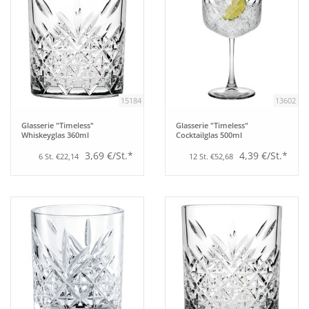
15184
13602
Glasserie "Timeless"
Glasserie "Timeless"
Whiskeyglas 360ml
Cocktailglas 500ml
3,69 €/St.*
4,39 €/St.*
6 St. €22,14
12 St. €52,68