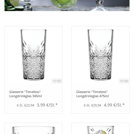
Aufsteller
Bar
Tafeln
Einrichtung
15185
15186
Berufsbekleidung
Glasserie "Timeless"
Glasserie "Timeless"
Longdrinkglas 345ml
Longdrinkglas 475ml
Küche
3,99 €/St.*
4,99 €/St.*
6 St. €23,94
6 St. €29,94
Küchentechnik
Küchenmöbel