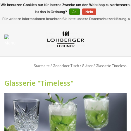
Wir benutzen Cookies nur für interne Zwecke um den Webshop zu verbessern.
Ist das in Ordnung?
Ja
Nein
Versandkostenfrei ab 800,00 EUR*
0 Artikel - €0,00
Für weitere Informationen beachten Sie bitte unsere Datenschutzerklärung. »
Mein Konto / Kundenkonto
anlegen
Startseite
Startseite
/
Gedeckter Tisch
/
Gläser
/
Glasserie Timeless
NEU
Glasserie "Timeless"
Gedeckter Tisch
Buffet
Fingerfood