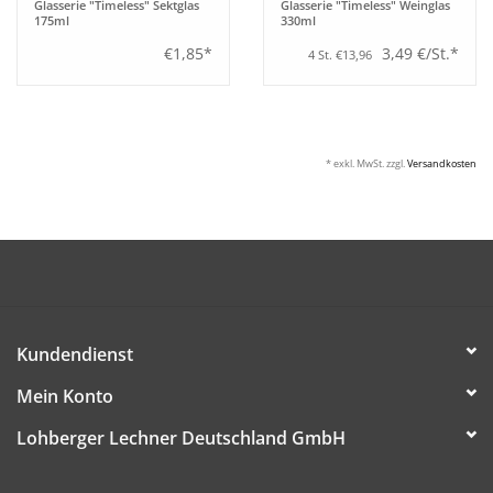
Glasserie "Timeless" Sektglas
Glasserie "Timeless" Weinglas
175ml
330ml
€1,85*
3,49 €/St.*
4 St. €13,96
* exkl. MwSt. zzgl.
Versandkosten
Kundendienst
Mein Konto
Lohberger Lechner Deutschland GmbH