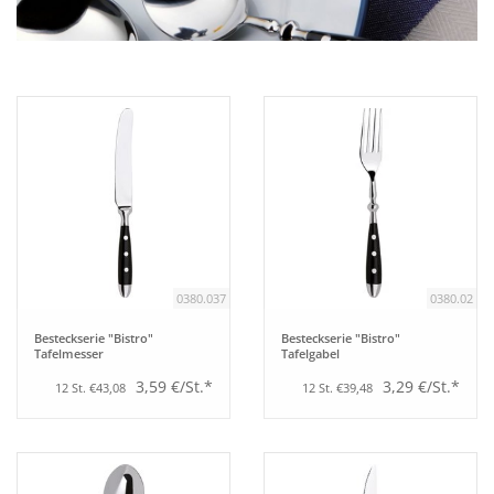
Aufsteller
Bar
Tafeln
Einrichtung
0380.037
0380.02
Berufsbekleidung
Besteckserie "Bistro"
Besteckserie "Bistro"
Tafelmesser
Tafelgabel
Küche
3,59 €/St.*
3,29 €/St.*
12 St. €43,08
12 St. €39,48
Küchentechnik
Küchenmöbel