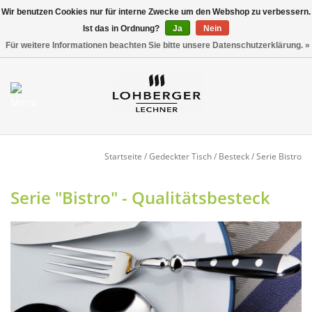
Wir benutzen Cookies nur für interne Zwecke um den Webshop zu verbessern.
Ist das in Ordnung?
Ja
Nein
Versandkostenfrei ab 800,00 EUR*
0 Artikel - €0,00
Für weitere Informationen beachten Sie bitte unsere Datenschutzerklärung. »
Mein Konto / Kundenkonto
anlegen
Startseite
Startseite
/
Gedeckter Tisch
/
Besteck
/
Serie Bistro
NEU
Serie "Bistro" - Qualitätsbesteck
Gedeckter Tisch
Buffet
Fingerfood