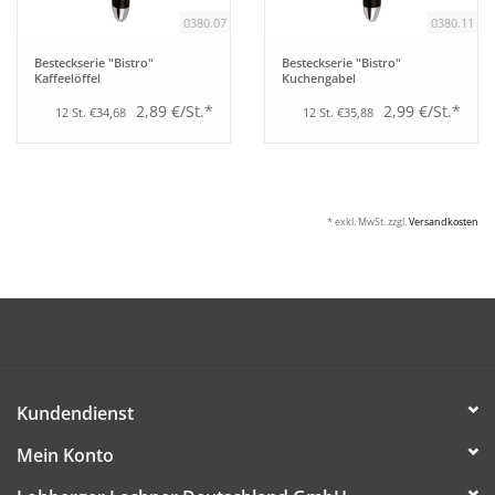
0380.07
0380.11
Besteckserie "Bistro"
Besteckserie "Bistro"
Kaffeelöffel
Kuchengabel
2,89 €/St.*
2,99 €/St.*
12 St. €34,68
12 St. €35,88
* exkl. MwSt. zzgl.
Versandkosten
Kundendienst
Mein Konto