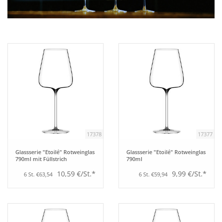
Aufsteller
Bar
Tafeln
Einrichtung
17378
17377
Berufsbekleidung
Glassserie "Etoilé" Rotweinglas
Glassserie "Etoilé" Rotweinglas
790ml mit Füllstrich
790ml
Küche
10,59 €/St.*
9,99 €/St.*
6 St. €63,54
6 St. €59,94
Küchentechnik
Küchenmöbel