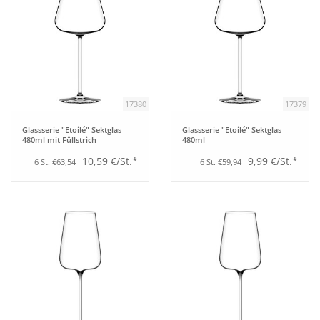
17380
17379
Glassserie "Etoilé" Sektglas
Glassserie "Etoilé" Sektglas
480ml mit Füllstrich
480ml
10,59 €/St.*
9,99 €/St.*
6 St. €63,54
6 St. €59,94