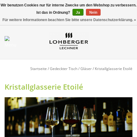
Wir benutzen Cookies nur für interne Zwecke um den Webshop zu verbessern.
Ist das in Ordnung?
Ja
Nein
Versandkostenfrei ab 800,00 EUR*
0 Artikel - €0,00
Für weitere Informationen beachten Sie bitte unsere Datenschutzerklärung. »
Mein Konto / Kundenkonto
anlegen
Startseite
Startseite
/
Gedeckter Tisch
/
Gläser
/
Kristallglasserie Etoilé
NEU
Kristallglasserie Etoilé
Gedeckter Tisch
Buffet
Fingerfood