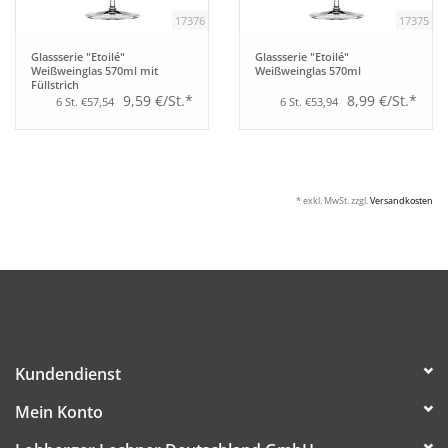
17376
17375
Glassserie "Etoilé"
Glassserie "Etoilé"
Weißweinglas 570ml mit
Weißweinglas 570ml
Füllstrich
9,59 €/St.*
8,99 €/St.*
6 St. €57,54
6 St. €53,94
* exkl. MwSt. zzgl.
Versandkosten
Kundendienst
Mein Konto