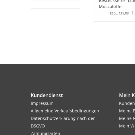
Besteckserie "Lio
Moccalöffel
1
12 St. €19,08
Kundendienst
Mein K
Impressum
Kunden
Allgemeine Verkaufsbedingungen
Meine B
Datenschutzerklärung nach der
Meine N
DSGVO
Mein Wu
Zahlungsarten