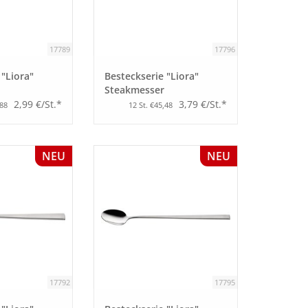
17789
17796
 "Liora"
Besteckserie "Liora"
Steakmesser
2,99 €/St.*
3,79 €/St.*
,88
12 St. €45,48
NEU
NEU
17792
17795