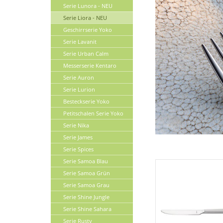
Serie Lunora - NEU
Serie Liora - NEU
Geschirrserie Yoko
Serie Lavanit
Serie Urban Calm
Messerserie Kentaro
Serie Auron
Serie Lurion
Besteckserie Yoko
Petitschalen Serie Yoko
Serie Nika
Serie James
Serie Spices
Serie Samoa Blau
Serie Samoa Grün
Serie Samoa Grau
Serie Shine Jungle
Serie Shine Sahara
Serie Rusty