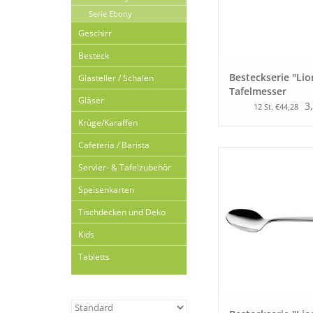
Serie Ebony
Geschirr
Besteck
Besteckserie "Lio
Glasteller / Schalen
Tafelmesser
Gläser
3
12 St. €44,28
Krüge/Karaffen
Cafeteria / Barista
Servier- & Tafelzubehör
Speisenkarten
Tischdecken und Deko
Kids
Tabletts