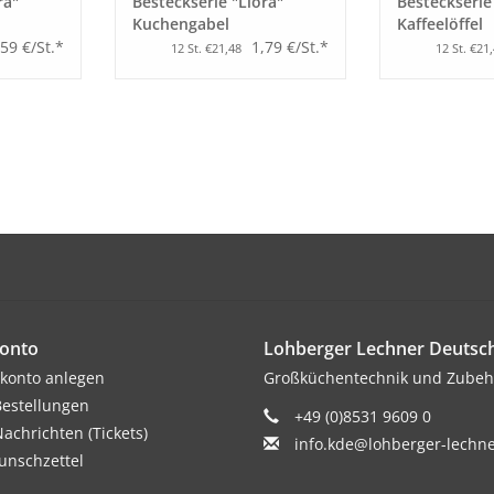
ra"
Besteckserie "Liora"
Besteckserie
Kuchengabel
Kaffeelöffel
,59 €/St.*
1,79 €/St.*
12 St. €21,48
12 St. €21
onto
Lohberger Lechner Deuts
konto anlegen
Großküchentechnik und Zubeh
estellungen
+49 (0)8531 9609 0
achrichten (Tickets)
info.kde@lohberger-lechn
nschzettel