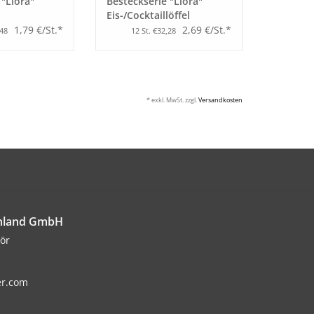
 "Liora"
Besteckserie "Liora"
Eis-/Cocktaillöffel
1,79 €/St.*
2,69 €/St.*
,48
12 St. €32,28
* exkl. MwSt. zzgl.
Versandkosten
chland GmbH
ör
er.com