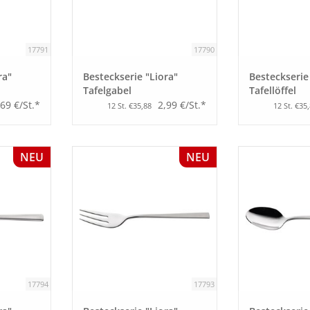
17791
17790
ra"
Besteckserie "Liora"
Besteckserie
Tafelgabel
Tafellöffel
,69 €/St.*
2,99 €/St.*
12 St. €35,88
12 St. €35
NEU
NEU
17794
17793