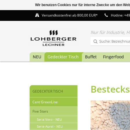
Wir benutzen Cookies nur für interne Zwecke um den Web
Versandkostenfrei ab 800,00 EUR*
Hotline: +4
Nur für Industrie,
NEU
Gedeckter Tisch
Buffet
Fingerfood
Bestecks
GEDECKTER TISCH
Cent GreenLine
Five Stars
Serie Vero - NEU
Serie Aurel - NEU