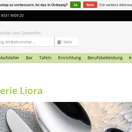
shop zu verbessern. Ist das in Ordnung?
Ja
Nein
Für weitere Inform
9 8531 9609 20
 Handel und Gewerbe!
Aufsteller
Bar
Tafeln
Einrichtung
Berufsbekleidung
K
erie Liora