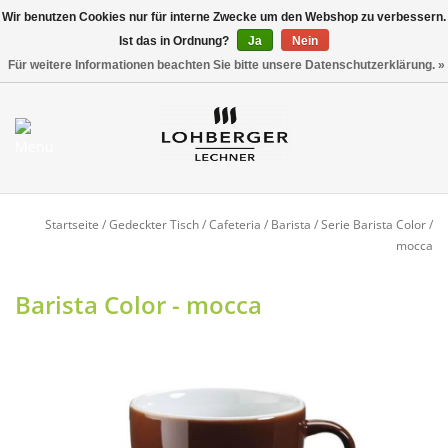
Wir benutzen Cookies nur für interne Zwecke um den Webshop zu verbessern.
Ist das in Ordnung?
Ja
Nein
Versandkostenfrei ab 800,00 EUR*
0 Artikel - €0,00
Für weitere Informationen beachten Sie bitte unsere Datenschutzerklärung. »
Mein Konto / Kundenkonto
anlegen
Startseite
Startseite
/
Gedeckter Tisch
/
Cafeteria / Barista
/
Serie Barista Color
/
mocca
NEU
Barista Color - mocca
Gedeckter Tisch
Buffet
Fingerfood