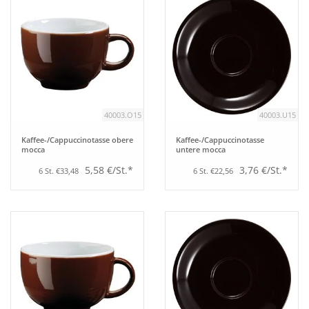
40003.O15
40003.U15
Kaffee-/Cappuccinotasse obere
Kaffee-/Cappuccinotasse
mocca
untere mocca
5,58 €/St.*
3,76 €/St.*
6 St. €33,48
6 St. €22,56