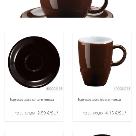
Aufsteller
Bar
Tafeln
Einrichtung
Berufsbekleidung
40002.U15
40002.O15
Küche
Espressotasse untere mocca
Espressotasse obere mocca
2,59 €/St.*
4,15 €/St.*
12 St. €31,08
12 St. €49,80
Küchentechnik
Küchenmöbel