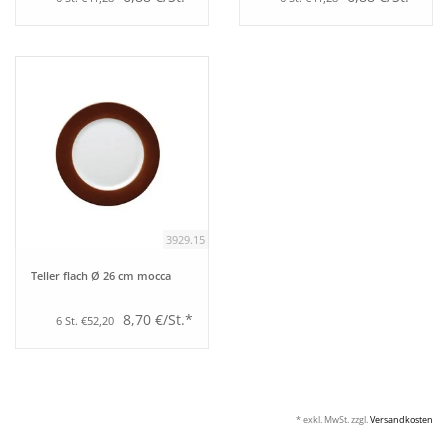
3929.15
Teller flach Ø 26 cm mocca
8,70 €/St.*
6 St. €52,20
* exkl. MwSt. zzgl.
Versandkosten