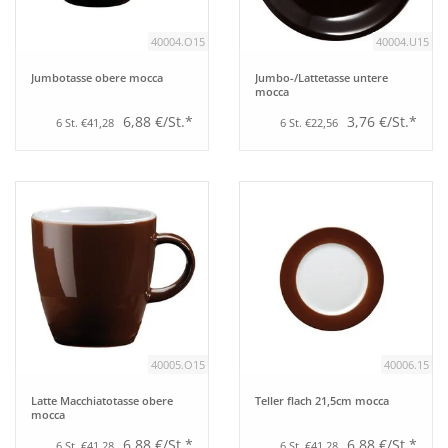
40004.O15
40004.U15
Jumbotasse obere mocca
Jumbo-/Lattetasse untere
mocca
6,88 €/St.*
3,76 €/St.*
6 St. €41,28
6 St. €22,56
40005.O15
40006.15
Latte Macchiatotasse obere
Teller flach 21,5cm mocca
mocca
6,88 €/St.*
6,88 €/St.*
6 St. €41,28
6 St. €41,28