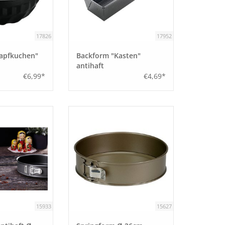
17826
17952
apfkuchen"
Backform "Kasten"
antihaft
€6,99*
€4,69*
15933
15627