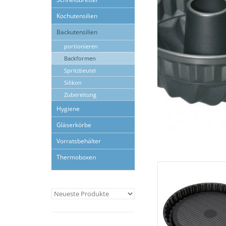
Kochutensilien
Backutensilien
portionieren
Backformen
Spritzbeutel
Silikon
Zubereitung
Hygiene
Gläserkörbe
Vorratsbehälter
Thermoboxen