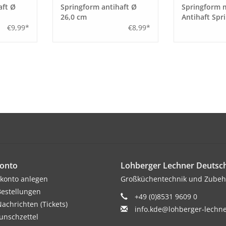
aft Ø
Springform antihaft Ø
Springform 
26,0 cm
Antihaft Spr
Böden
€9,99*
€8,99*
onto
Lohberger Lechner Deuts
konto anlegen
Großküchentechnik und Zubeh
estellungen
+49 (0)8531 9609 0
achrichten (Tickets)
info.kde@lohberger-lechn
nschzettel