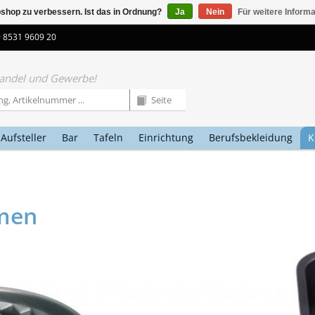
shop zu verbessern. Ist das in Ordnung?
Ja
Nein
Für weitere Inform
9 8531 9609 20
 Handel und Gewerbe!
Aufsteller
Bar
Tafeln
Einrichtung
Berufsbekleidung
K
men