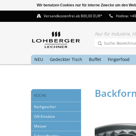
Wir benutzen Cookies nur für interne Zwecke um den Web
Versandkostenfrei ab 800,00 EUR*
Hotline: +4
Nur für Industrie,
NEU
Gedeckter Tisch
Buffet
Fingerfood
Backfor
KÜCHE
Kochgeschirr
GN-Einsätze
Messer
Schneidbretter