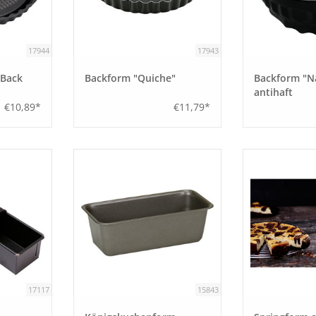
17944
17943
Back
Backform "Quiche"
Backform "N
antihaft
€10,89*
€11,79*
17117
15843