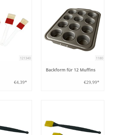
121340
1180
Backform für 12 Muffins
€4,39*
€29,99*