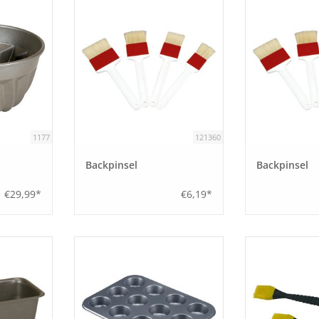
1177
121360
Backpinsel
Backpinsel
€29,99*
€6,19*