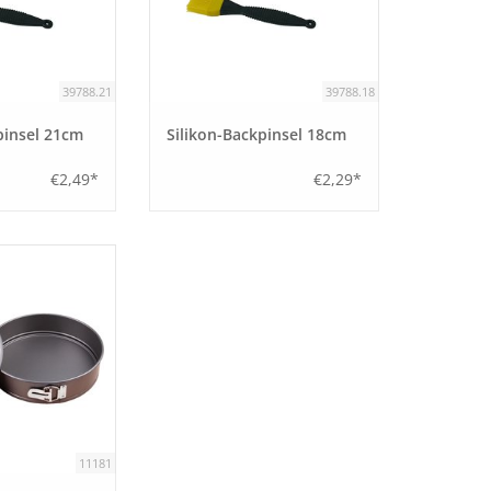
39788.21
39788.18
pinsel 21cm
Silikon-Backpinsel 18cm
€2,49*
€2,29*
11181