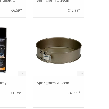
ntihaft Ø
Springform Ø 26cm
€6,59*
€43,99*
1181
1178
pray
Springform Ø 28cm
€6,38*
€45,99*