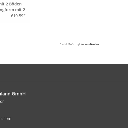
mit 2 Böden
ingform mit 2
€10,59*
* exkl. MwSt. zzgl.
Versandkosten
chland GmbH
ör
er.com