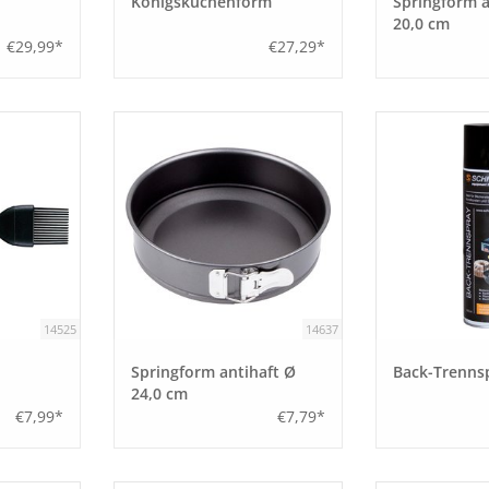
Königskuchenform
Springform a
20,0 cm
€29,99*
€27,29*
14525
14637
Springform antihaft Ø
Back-Trenns
24,0 cm
€7,99*
€7,79*