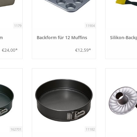
1179
11904
rm
Backform für 12 Muffins
Silikon-Back
€24,00*
€12,59*
162701
11182