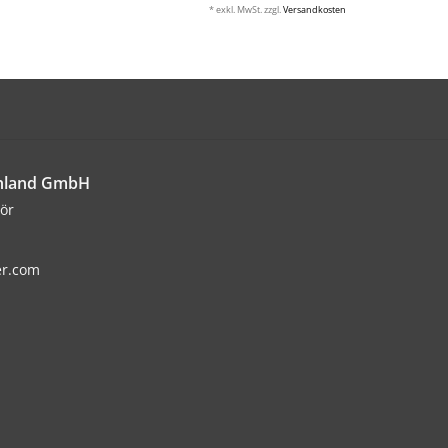
* exkl. MwSt. zzgl.
Versandkosten
chland GmbH
ör
er.com