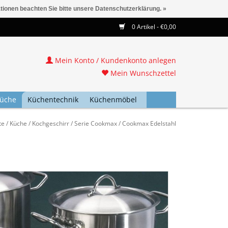
ationen beachten Sie bitte unsere Datenschutzerklärung. »
0 Artikel - €0,00
Mein Konto / Kundenkonto anlegen
Mein Wunschzettel
üche
Küchentechnik
Küchenmöbel
te
/
Küche
/
Kochgeschirr
/
Serie Cookmax
/
Cookmax Edelstahl