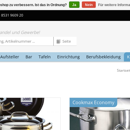
shop zu verbessern. Ist das in Ordnung?
Ja
Nein
Für weitere Inform
9 8531 9609 20
 Handel und Gewerbe!
Aufsteller
Bar
Tafeln
Einrichtung
Berufsbekleidung
K
Startsei
Cookmax Economy