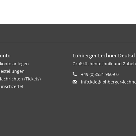
onto
Lohberger Lechner Deuts
konto anlegen
Großküchentechnik und Zubeh
estellungen
+49 (0)8531 9609 0
achrichten (Tickets)
info.kde@lohberger-lechn
nschzettel