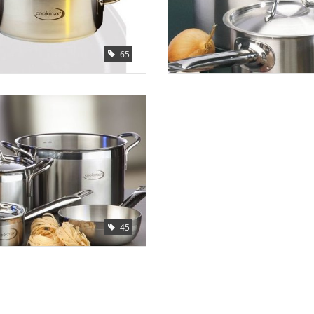
65
45