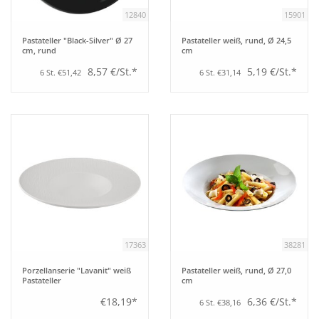
12840
15901
Pastateller "Black-Silver" Ø 27
Pastateller weiß, rund, Ø 24,5
cm, rund
cm
8,57 €/St.*
5,19 €/St.*
6 St. €51,42
6 St. €31,14
17363
38281
Porzellanserie "Lavanit" weiß
Pastateller weiß, rund, Ø 27,0
Pastateller
cm
€18,19*
6,36 €/St.*
6 St. €38,16