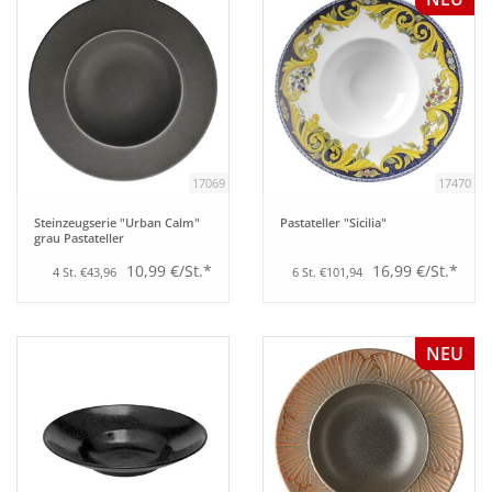
17069
17470
Steinzeugserie "Urban Calm"
Pastateller "Sicilia"
grau Pastateller
10,99 €/St.*
16,99 €/St.*
4 St. €43,96
6 St. €101,94
NEU