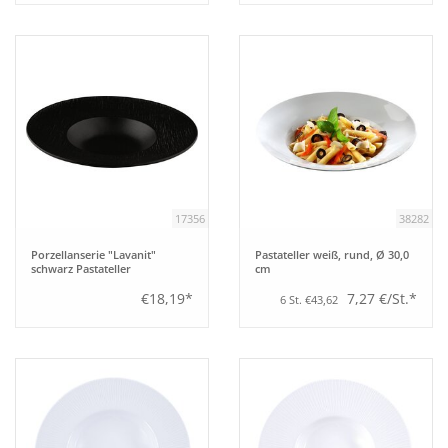
17356
38282
Porzellanserie "Lavanit"
Pastateller weiß, rund, Ø 30,0
schwarz Pastateller
cm
€18,19*
7,27 €/St.*
6 St. €43,62