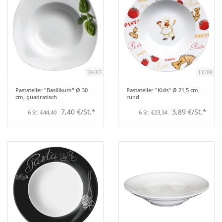
39487
11288
Pastateller "Basilikum" Ø 30
Pastateller "Kids" Ø 21,5 cm,
cm, quadratisch
rund
7,40 €/St.*
3,89 €/St.*
6 St. €44,40
6 St. €23,34