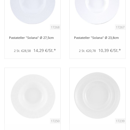
17268
17267
Pastateller "Solana" Ø 27,5cm
Pastateller "Solana" Ø 23,8cm
14,29 €/St.*
10,39 €/St.*
2 St. €28,58
2 St. €20,78
17250
17239