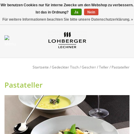
Wir benutzen Cookies nur für interne Zwecke um den Webshop zu verbessern.
Ist das in Ordnung?
Ja
Nein
Versandkostenfrei ab 800,00 EUR*
0 Artikel - €0,00
Für weitere Informationen beachten Sie bitte unsere Datenschutzerklärung. »
Mein Konto / Kundenkonto
anlegen
Startseite
Startseite
/
Gedeckter Tisch
/
Geschirr
/
Teller
/
Pastateller
NEU
Pastateller
Gedeckter Tisch
Buffet
Fingerfood