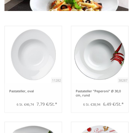
Aufsteller
Bar
Tafeln
Einrichtung
11282
38287
Berufsbekleidung
Pastateller, oval
Pastateller "Peperoni" Ø 30,0
cm, rund
Küche
7,79 €/St.*
6,49 €/St.*
6 St. €46,74
6 St. €38,94
Küchentechnik
Küchenmöbel