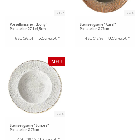
17127
17786
Porzellanserie „Ebony"
Steinzeugserie "Aurel"
Pastateller 27,1x6,5cm
Pastateller Ø27cm
15,59 €/St.*
10,99 €/St.*
6 St. €93,54
4 St. €43,96
NEU
17766
Steinzeugserie "Lunora"
Pastateller Ø27cm
9,79 €/St.*
4 St. €39,16