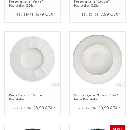
Porzellanserie "Verve"
Porzellanserie "Utopia"
Pastateller Ø24cm
Pastateller Ø28cm
6,79 €/St.*
7,99 €/St.*
6 St. €40,74
4 St. €31,96
17233
17079
Porzellanserie "Matrix"
Steinzeugserie "Urban Calm"
Pastateller
beige Pastateller
18,99 €/St.*
10,99 €/St.*
4 St. €75,96
4 St. €43,96
NEU