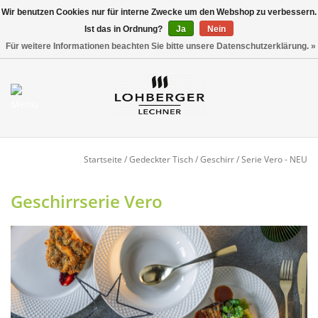
Wir benutzen Cookies nur für interne Zwecke um den Webshop zu verbessern.
Ist das in Ordnung?
Ja
Nein
Versandkostenfrei ab 800,00 EUR*
0 Artikel - €0,00
Für weitere Informationen beachten Sie bitte unsere Datenschutzerklärung. »
Mein Konto / Kundenkonto
anlegen
Startseite
Startseite
/
Gedeckter Tisch
/
Geschirr
/
Serie Vero - NEU
NEU
Geschirrserie Vero
Gedeckter Tisch
Buffet
Fingerfood