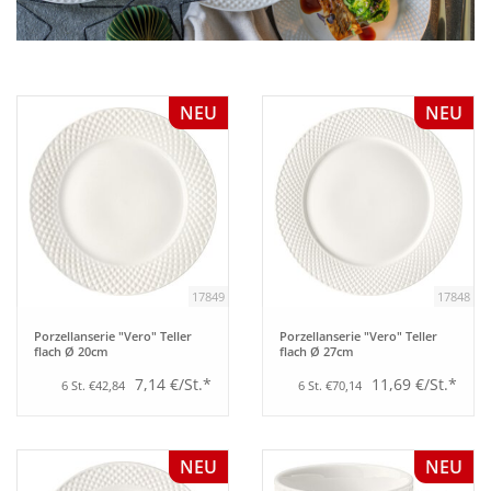
Aufsteller
NEU
NEU
Bar
Tafeln
Einrichtung
17849
17848
Berufsbekleidung
Porzellanserie "Vero" Teller
Porzellanserie "Vero" Teller
flach Ø 20cm
flach Ø 27cm
Küche
7,14 €/St.*
11,69 €/St.*
6 St. €42,84
6 St. €70,14
Küchentechnik
NEU
NEU
Küchenmöbel