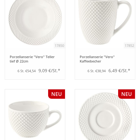
17850
17852
Porzellanserie "Vero" Teller
Porzellanserie "Vero"
tief Ø 22cm
Kaffeebecher
9,09 €/St.*
6,49 €/St.*
6 St. €54,54
6 St. €38,94
NEU
NEU