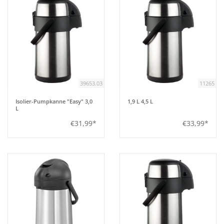
39653.03
11265
Isolier-Pumpkanne "Easy" 3,0
1,9 L 4,5 L
L
€31,99*
€33,99*