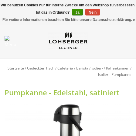
Wir benutzen Cookies nur für interne Zwecke um den Webshop zu verbessern.
Ist das in Ordnung?
Ja
Nein
Versandkostenfrei ab 800,00 EUR*
0 Artikel - €0,00
Für weitere Informationen beachten Sie bitte unsere Datenschutzerklärung. »
Mein Konto / Kundenkonto
anlegen
Startseite
Startseite
/
Gedeckter Tisch
/
Cafeteria / Barista
/
Isolier- / Kaffeekannen
/
Isolier - Pumpkanne
NEU
Pumpkanne - Edelstahl, satiniert
Gedeckter Tisch
Buffet
Fingerfood