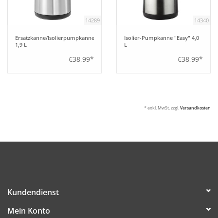
14289
14340
Ersatzkanne/Isolierpumpkanne
Isolier-Pumpkanne "Easy" 4,0
1,9 L
L
€38,99*
€38,99*
* exkl. MwSt. zzgl.
Versandkosten
Kundendienst
Mein Konto