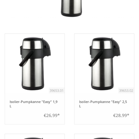
Aufsteller
Bar
Tafeln
Einrichtung
Berufsbekleidung
39653.01
39653.02
Küche
Isolier-Pumpkanne "Easy" 1,9
Isolier-Pumpkanne "Easy" 2,5
L
L
€26,99*
€28,99*
Küchentechnik
Küchenmöbel