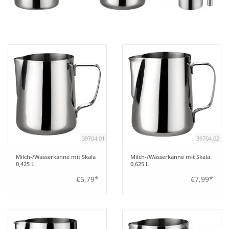
Aufsteller
Bar
Tafeln
Einrichtung
39704.01
39704.02
Berufsbekleidung
Milch-/Wasserkanne mit Skala
Milch-/Wasserkanne mit Skala
0,425 L
0,625 L
Küche
€5,79*
€7,99*
Küchentechnik
Küchenmöbel