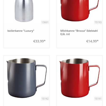
13661
15193
Isolierkanne "Luxury"
Milchkanne "Brocca" Edelstahl
0,6L rot
€33,99*
€14,99*
15192
15191