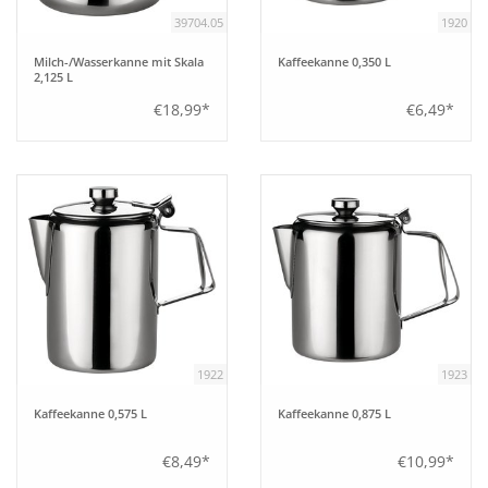
39704.05
1920
Milch-/Wasserkanne mit Skala
Kaffeekanne 0,350 L
2,125 L
€18,99*
€6,49*
1922
1923
Kaffeekanne 0,575 L
Kaffeekanne 0,875 L
€8,49*
€10,99*