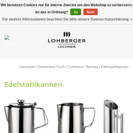
Wir benutzen Cookies nur für interne Zwecke um den Webshop zu verbessern.
Ist das in Ordnung?
Ja
Nein
Versandkostenfrei ab 800,00 EUR*
0 Artikel - €0,00
Für weitere Informationen beachten Sie bitte unsere Datenschutzerklärung. »
Mein Konto / Kundenkonto
anlegen
Startseite
Startseite
/
Gedeckter Tisch
/
Cafeteria / Barista
/
Edelstahlkannen
NEU
Edelstahlkannen
Gedeckter Tisch
Buffet
Fingerfood