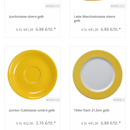
40004.O2
40005.O2
Jumbotasse obere gelb
Latte Macchiatotasse obere
gelb
6,88 €/St.*
6,88 €/St.*
6 St. €41,28
6 St. €41,28
40004.U2
40006.2
Jumbo-/Lattetasse untere gelb
Teller flach 21,5cm gelb
3,76 €/St.*
6,88 €/St.*
6 St. €22,56
6 St. €41,28