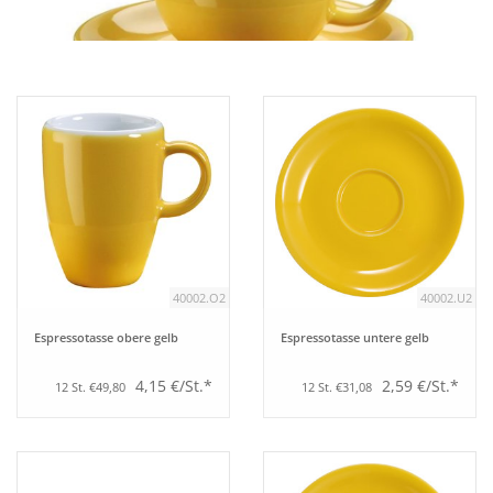
Aufsteller
Bar
Tafeln
Einrichtung
40002.O2
40002.U2
Berufsbekleidung
Espressotasse obere gelb
Espressotasse untere gelb
Küche
4,15 €/St.*
2,59 €/St.*
12 St. €49,80
12 St. €31,08
Küchentechnik
Küchenmöbel