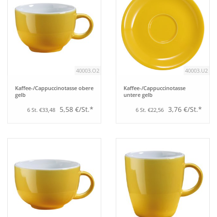
40003.O2
40003.U2
Kaffee-/Cappuccinotasse obere
Kaffee-/Cappuccinotasse
gelb
untere gelb
5,58 €/St.*
3,76 €/St.*
6 St. €33,48
6 St. €22,56