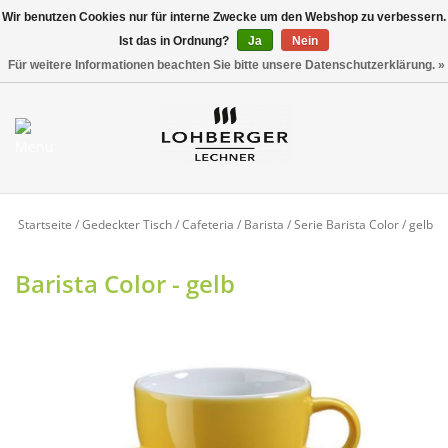
Wir benutzen Cookies nur für interne Zwecke um den Webshop zu verbessern.
Ist das in Ordnung?
Ja
Nein
Versandkostenfrei ab 800,00 EUR*
0 Artikel - €0,00
Für weitere Informationen beachten Sie bitte unsere Datenschutzerklärung. »
Mein Konto / Kundenkonto
anlegen
Startseite
Startseite
/
Gedeckter Tisch
/
Cafeteria / Barista
/
Serie Barista Color
/
gelb
NEU
Barista Color - gelb
Gedeckter Tisch
Buffet
Fingerfood