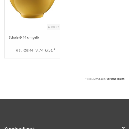
40000.2
Schale Ø 14 cm gelb
9,74 €/St.*
6 St. €58,44
* exkl. MwSt. zzgl.
Versandkosten
Kundendienst