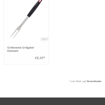
12611
Grillbesteck Grillgabel
Edelstahl
€8,49*
* exkl. MwSt. zzgl.
Versandkosten