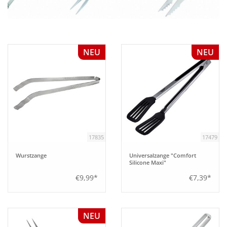
Aufsteller
NEU
NEU
Bar
Tafeln
Einrichtung
17835
17479
Berufsbekleidung
Wurstzange
Universalzange "Comfort
Silicone Maxi"
Küche
€9,99*
€7,39*
Küchentechnik
NEU
Küchenmöbel