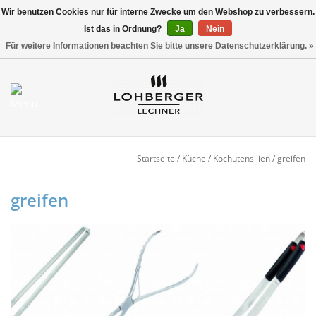
Wir benutzen Cookies nur für interne Zwecke um den Webshop zu verbessern.
Ist das in Ordnung?
Ja
Nein
Versandkostenfrei ab 800,00 EUR*
0 Artikel - €0,00
Für weitere Informationen beachten Sie bitte unsere Datenschutzerklärung. »
Mein Konto / Kundenkonto
anlegen
Startseite
Startseite
/
Küche
/
Kochutensilien
/
greifen
NEU
greifen
Gedeckter Tisch
Buffet
Fingerfood