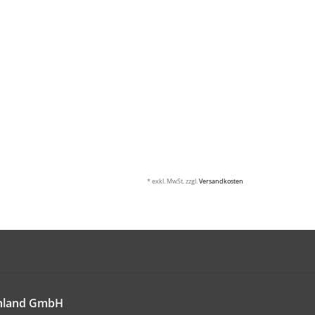
* exkl. MwSt. zzgl.
Versandkosten
chland GmbH