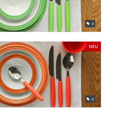
8
NEU
8