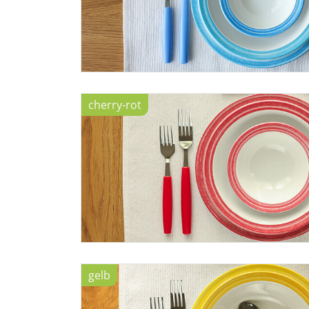
cherry-rot
gelb