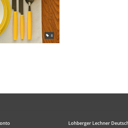
8
onto
Lohberger Lechner Deuts