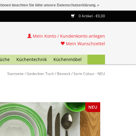
ationen beachten Sie bitte unsere Datenschutzerklärung. »
0 Artikel - €0,00
Mein Konto / Kundenkonto anlegen
Mein Wunschzettel
üche
Küchentechnik
Küchenmöbel
Startseite
/
Gedeckter Tisch
/
Besteck
/
Serie Colour - NEU
NEU