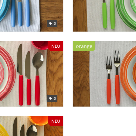
8
orange
NEU
8
NEU