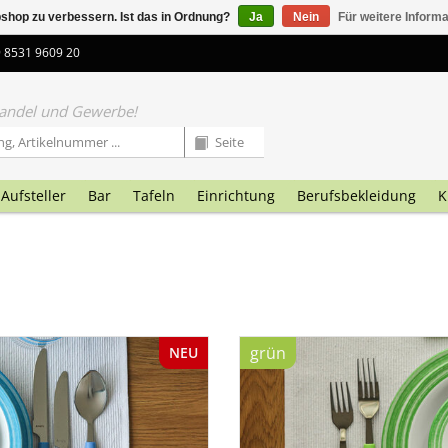
shop zu verbessern. Ist das in Ordnung?
Ja
Nein
Für weitere Inform
9 8531 9609 20
 Handel und Gewerbe!
Aufsteller
Bar
Tafeln
Einrichtung
Berufsbekleidung
K
grün
NEU