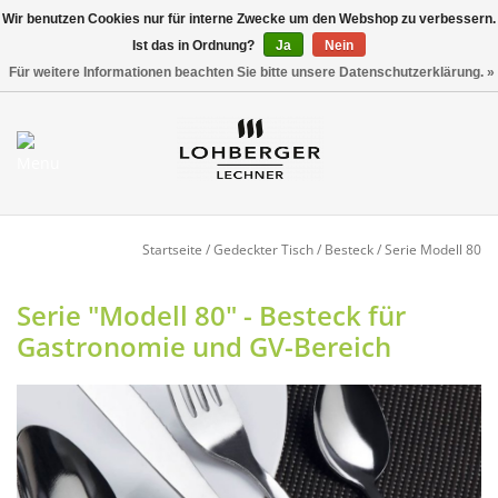
Wir benutzen Cookies nur für interne Zwecke um den Webshop zu verbessern.
Ist das in Ordnung?
Ja
Nein
Versandkostenfrei ab 800,00 EUR*
0 Artikel - €0,00
Für weitere Informationen beachten Sie bitte unsere Datenschutzerklärung. »
Mein Konto / Kundenkonto
anlegen
Startseite
Startseite
/
Gedeckter Tisch
/
Besteck
/
Serie Modell 80
NEU
Serie "Modell 80" - Besteck für
Gastronomie und GV-Bereich
Gedeckter Tisch
Buffet
Fingerfood