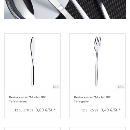
Aufsteller
Bar
Tafeln
Einrichtung
Berufsbekleidung
1831
1832
Küche
Besteckserie "Modell 80"
Besteckserie "Modell 80"
Tafelmesser
Tafelgabel
0,89 €/St.*
0,49 €/St.*
12 St. €10,68
12 St. €5,88
Küchentechnik
Küchenmöbel