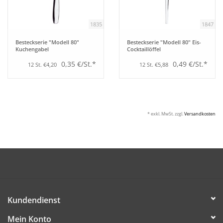
1835
1847
Besteckserie "Modell 80"
Besteckserie "Modell 80" Eis-
Kuchengabel
Cocktaillöffel
0,35 €/St.*
0,49 €/St.*
12 St. €4,20
12 St. €5,88
* exkl. MwSt. zzgl.
Versandkosten
Kundendienst
Mein Konto