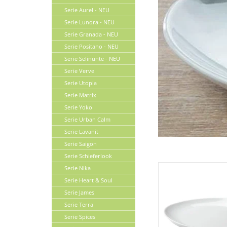
Serie Aurel - NEU
Serie Lunora - NEU
Serie Granada - NEU
Serie Positano - NEU
Serie Selinunte - NEU
Serie Verve
Serie Utopia
Serie Matrix
Serie Yoko
Serie Urban Calm
Serie Lavanit
Serie Saigon
Serie Schieferlook
Serie Nika
Serie Heart & Soul
Serie James
Serie Terra
Serie Spices