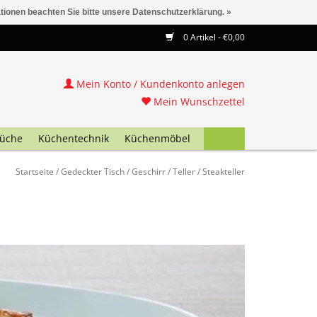
ationen beachten Sie bitte unsere Datenschutzerklärung. »
0 Artikel - €0,00
Mein Konto / Kundenkonto anlegen
Mein Wunschzettel
üche
Küchentechnik
Küchenmöbel
Startseite
/
Gedeckter Tisch
/
Geschirr
/
Teller
/
Steakteller