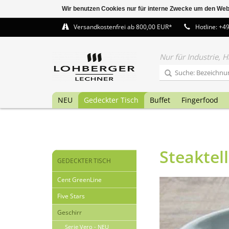
Wir benutzen Cookies nur für interne Zwecke um den Web
Versandkostenfrei ab 800,00 EUR*
Hotline: +4
Nur für Industrie,
NEU
Gedeckter Tisch
Buffet
Fingerfood
Steaktel
GEDECKTER TISCH
Cent GreenLine
Five Stars
Geschirr
Serie Vero - NEU