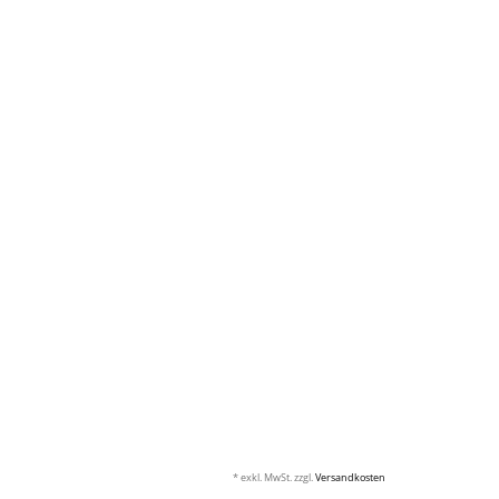
* exkl. MwSt. zzgl.
Versandkosten