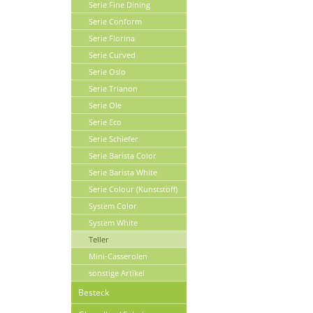
Serie Fine Dining
Serie Conform
Serie Florina
Serie Curved
Serie Oslo
Serie Trianon
Serie Ole
Serie Eco
Serie Schiefer
Serie Barista Color
Serie Barista White
Serie Colour (Kunststoff)
System Color
System White
Teller
Mini-Casserolen
sonstige Artikel
Besteck