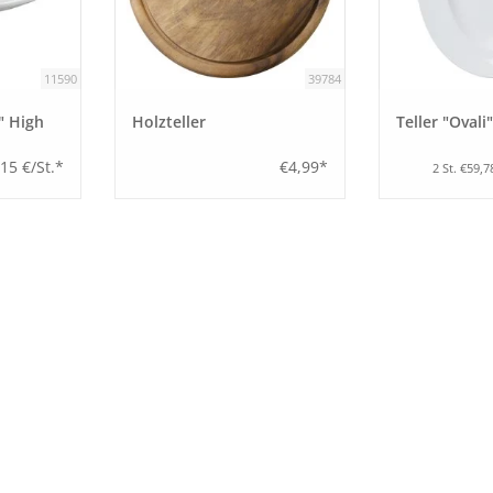
11590
39784
" High
Holzteller
Teller "Ovali
15 €/St.*
€4,99*
2 St. €59,7