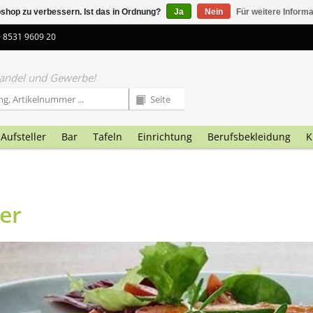
shop zu verbessern. Ist das in Ordnung?
Ja
Nein
Für weitere Inform
9 8531 9609 20
 Handel und Gewerbe!
Aufsteller
Bar
Tafeln
Einrichtung
Berufsbekleidung
K
ler