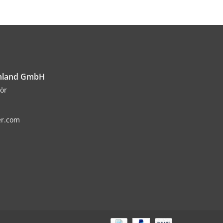
chland GmbH
ör
er.com