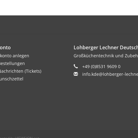
onto
Lohberger Lechner Deuts
konto anlegen
Großküchentechnik und Zubeh
estellungen
+49 (0)8531 9609 0
achrichten (Tickets)
info.kde@lohberger-lechn
nschzettel