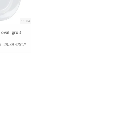
11304
" oval, groß
29,89 €/St.*
8