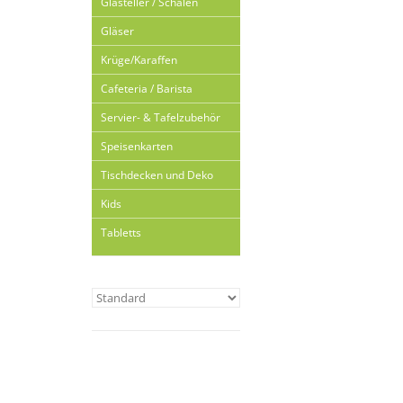
Glasteller / Schalen
Gläser
Krüge/Karaffen
Cafeteria / Barista
Servier- & Tafelzubehör
Speisenkarten
Tischdecken und Deko
Kids
Tabletts