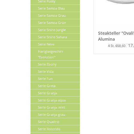
Serie Rusty
Serie Samoa Blau
Serie Samoa Grau
Serie Samoa Grün
Serie Shine Jungle
Steakteller "Ovali
Serie Shine Sahara
Alumina
Serie Neve
17,
4 St. €68,60
Hartglasgeschirr
"Evolution"
Serie Ebony
Serie Vida
Serie Fun
Serie Greta
Serie Granja
Serie Granja aqua
Serie Granja mint
Serie Granja grau
Serie Quattro
Serie Rotondo