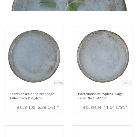
Aufsteller
Bar
Tafeln
Einrichtung
15296
15295
Berufsbekleidung
Porzellanserie "Spices" Sage
Porzellanserie "Spices" Sage
Teller flach Ø20,4cm
Teller flach Ø27cm
Küche
6,88 €/St.*
11,04 €/St.*
6 St. €41,28
6 St. €66,24
Küchentechnik
Küchenmöbel