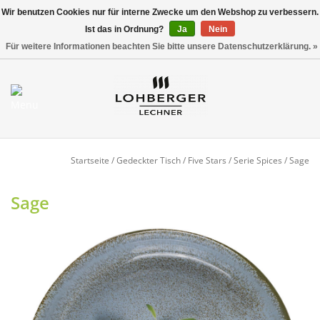
Wir benutzen Cookies nur für interne Zwecke um den Webshop zu verbessern.
Ist das in Ordnung?
Ja
Nein
Versandkostenfrei ab 800,00 EUR*
0 Artikel - €0,00
Für weitere Informationen beachten Sie bitte unsere Datenschutzerklärung. »
Mein Konto / Kundenkonto
anlegen
Startseite
Startseite
/
Gedeckter Tisch
/
Five Stars
/
Serie Spices
/
Sage
NEU
Sage
Gedeckter Tisch
Buffet
Fingerfood