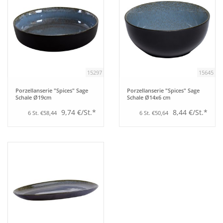
15297
15645
Porzellanserie "Spices" Sage
Porzellanserie "Spices" Sage
Schale Ø19cm
Schale Ø14x6 cm
9,74 €/St.*
8,44 €/St.*
6 St. €58,44
6 St. €50,64