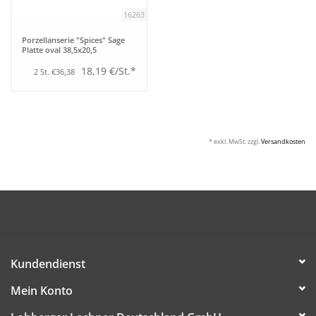
16263
Porzellanserie "Spices" Sage
Platte oval 38,5x20,5
18,19 €/St.*
2 St. €36,38
* exkl. MwSt. zzgl.
Versandkosten
Kundendienst
Mein Konto