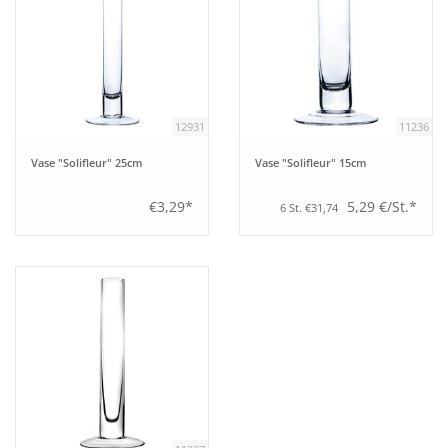
12931
11236
Vase "Solifleur" 25cm
Vase "Solifleur" 15cm
€3,29*
5,29 €/St.*
6 St. €31,74