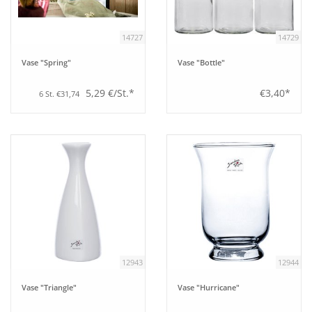
Aufsteller
14727
14729
Vase "Spring"
Vase "Bottle"
Bar
5,29 €/St.*
€3,40*
6 St. €31,74
Tafeln
Einrichtung
Berufsbekleidung
Küche
12943
12944
Küchentechnik
Vase "Triangle"
Vase "Hurricane"
Küchenmöbel