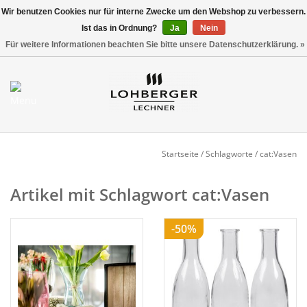
Wir benutzen Cookies nur für interne Zwecke um den Webshop zu verbessern.
Ist das in Ordnung?
Ja
Nein
Versandkostenfrei ab 800,00 EUR*
0 Artikel - €0,00
Für weitere Informationen beachten Sie bitte unsere Datenschutzerklärung. »
Mein Konto / Kundenkonto
anlegen
Startseite
Startseite
/
Schlagworte
/
cat:Vasen
NEU
Artikel mit Schlagwort cat:Vasen
Gedeckter Tisch
-50%
Buffet
Fingerfood