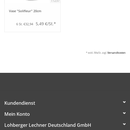
11237
Vase "Solifleur" 20cm
5,49 €/St.*
6 St. €32,94
* exkl. MwSt. zzgl.
Versandkosten
Kundendienst
Mein Konto
Lohberger Lechner Deutschland GmbH