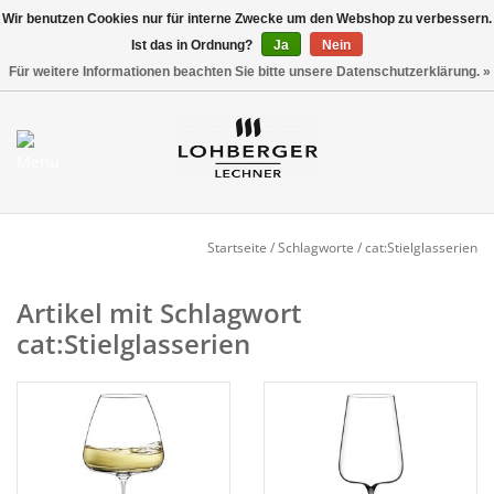
Wir benutzen Cookies nur für interne Zwecke um den Webshop zu verbessern.
Ist das in Ordnung?
Ja
Nein
Versandkostenfrei ab 800,00 EUR*
0 Artikel - €0,00
Für weitere Informationen beachten Sie bitte unsere Datenschutzerklärung. »
Mein Konto / Kundenkonto
anlegen
Startseite
Startseite
/
Schlagworte
/
cat:Stielglasserien
NEU
Artikel mit Schlagwort
cat:Stielglasserien
Gedeckter Tisch
Buffet
Fingerfood