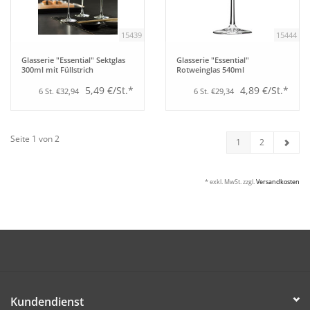
15439
15444
Glasserie "Essential" Sektglas
Glasserie "Essential"
300ml mit Füllstrich
Rotweinglas 540ml
5,49 €/St.*
4,89 €/St.*
6 St. €32,94
6 St. €29,34
Seite 1 von 2
1
2
* exkl. MwSt. zzgl.
Versandkosten
Kundendienst