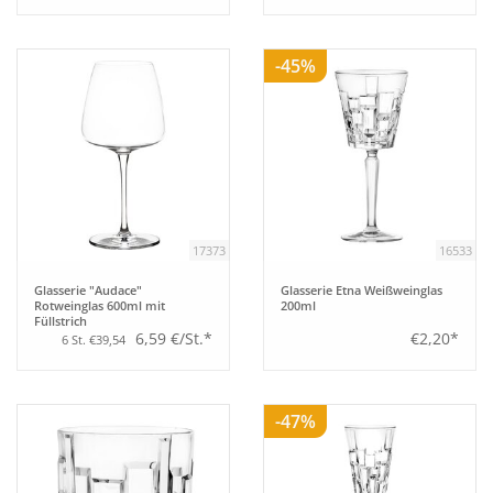
-45%
17373
16533
Glasserie "Audace"
Glasserie Etna Weißweinglas
Rotweinglas 600ml mit
200ml
Füllstrich
6,59 €/St.*
€2,20*
6 St. €39,54
-47%