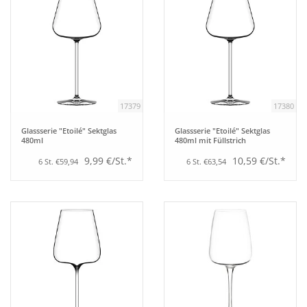
17379
17380
Glassserie "Etoilé" Sektglas
Glassserie "Etoilé" Sektglas
480ml
480ml mit Füllstrich
9,99 €/St.*
10,59 €/St.*
6 St. €59,94
6 St. €63,54