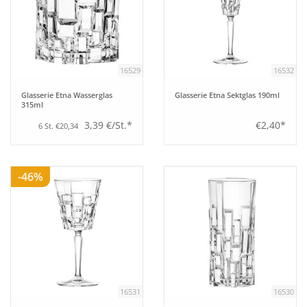
16529
16532
Glasserie Etna Wasserglas
Glasserie Etna Sektglas 190ml
315ml
3,39 €/St.*
€2,40*
6 St. €20,34
-46%
16531
16530