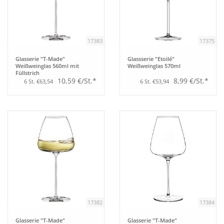
Aufsteller
17383
17375
Bar
Glasserie "T-Made"
Glassserie "Etoilé"
Weißweinglas 560ml mit
Weißweinglas 570ml
Füllstrich
Tafeln
10,59 €/St.*
8,99 €/St.*
6 St. €63,54
6 St. €53,94
Einrichtung
Berufsbekleidung
Küche
Küchentechnik
17382
17384
Küchenmöbel
Glasserie "T-Made"
Glasserie "T-Made"