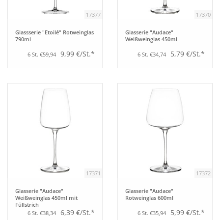
17377
17370
Glassserie "Etoilé" Rotweinglas
Glasserie "Audace"
790ml
Weißweinglas 450ml
9,99 €/St.*
5,79 €/St.*
6 St. €59,94
6 St. €34,74
17371
17372
Glasserie "Audace"
Glasserie "Audace"
Weißweinglas 450ml mit
Rotweinglas 600ml
Füllstrich
6,39 €/St.*
5,99 €/St.*
6 St. €38,34
6 St. €35,94