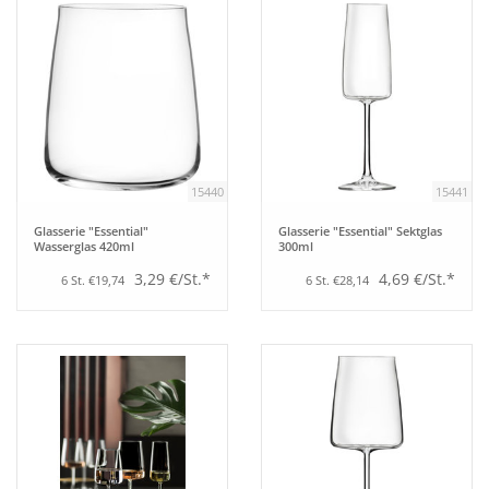
15440
15441
Glasserie "Essential"
Glasserie "Essential" Sektglas
Wasserglas 420ml
300ml
3,29 €/St.*
4,69 €/St.*
6 St. €19,74
6 St. €28,14