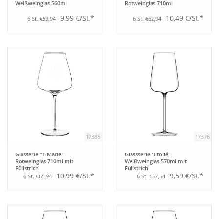
Weißweinglas 560ml
Rotweinglas 710ml
9,99 €/St.*
10,49 €/St.*
6 St. €59,94
6 St. €62,94
17385
17376
Glasserie "T-Made"
Glassserie "Etoilé"
Rotweinglas 710ml mit
Weißweinglas 570ml mit
Füllstrich
Füllstrich
10,99 €/St.*
9,59 €/St.*
6 St. €65,94
6 St. €57,54