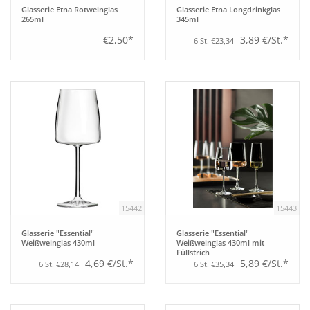
Glasserie Etna Rotweinglas
Glasserie Etna Longdrinkglas
265ml
345ml
€2,50*
3,89 €/St.*
6 St. €23,34
15442
15443
Glasserie "Essential"
Glasserie "Essential"
Weißweinglas 430ml
Weißweinglas 430ml mit
Füllstrich
4,69 €/St.*
5,89 €/St.*
6 St. €28,14
6 St. €35,34