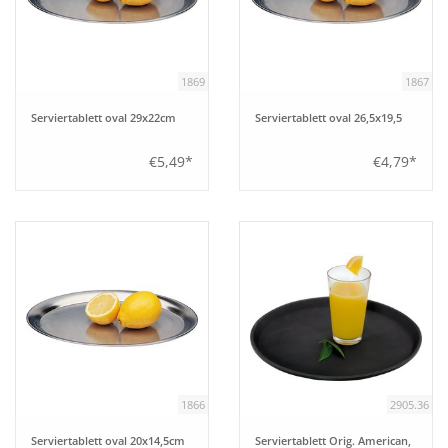
Aufsteller
1869
1867
Bar
Serviertablett oval 29x22cm
Serviertablett oval 26,5x19,5
Tafeln
€5,49*
€4,79*
Einrichtung
Berufsbekleidung
Küche
Küchentechnik
1866
2905.36
Küchenmöbel
Serviertablett oval 20x14,5cm
Serviertablett Orig. American,