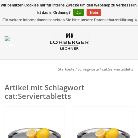
Wir benutzen Cookies nur für interne Zwecke um den Webshop zu verbessern.
Ist das in Ordnung?
Ja
Nein
Versandkostenfrei ab 800,00 EUR*
0 Artikel - €0,00
Für weitere Informationen beachten Sie bitte unsere Datenschutzerklärung. »
Mein Konto / Kundenkonto
anlegen
Startseite
Startseite
/
Schlagworte
/
cat:Serviertabletts
NEU
Artikel mit Schlagwort
cat:Serviertabletts
Gedeckter Tisch
Buffet
Fingerfood