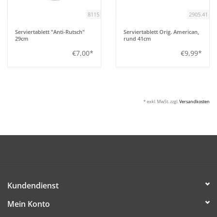
8115
2905.41
Serviertablett "Anti-Rutsch"
Serviertablett Orig. American,
29cm
rund 41cm
€7,00*
€9,99*
* exkl. MwSt. zzgl.
Versandkosten
Kundendienst
Mein Konto