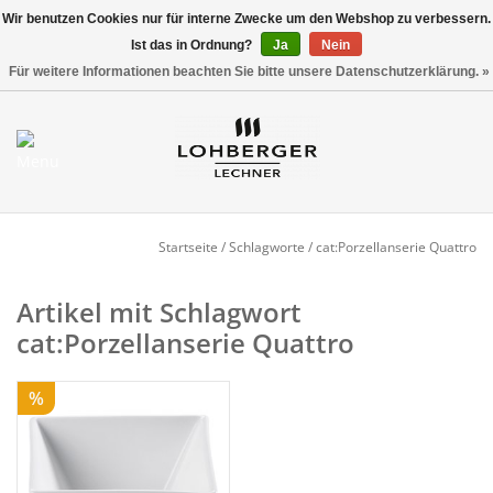
Wir benutzen Cookies nur für interne Zwecke um den Webshop zu verbessern.
Ist das in Ordnung?
Ja
Nein
Versandkostenfrei ab 800,00 EUR*
0 Artikel - €0,00
Für weitere Informationen beachten Sie bitte unsere Datenschutzerklärung. »
Mein Konto / Kundenkonto
anlegen
Startseite
Startseite
/
Schlagworte
/
cat:Porzellanserie Quattro
NEU
Artikel mit Schlagwort
cat:Porzellanserie Quattro
Gedeckter Tisch
%
Buffet
Fingerfood