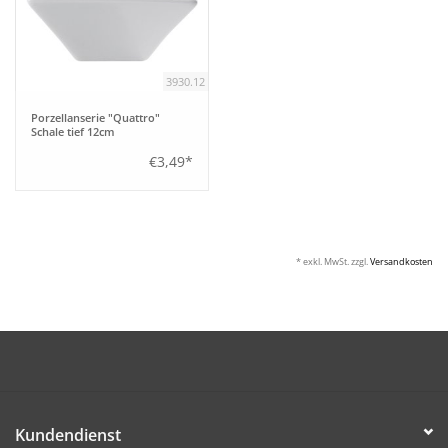
Aufsteller
3930.12
Bar
Porzellanserie "Quattro"
Schale tief 12cm
Tafeln
€3,49*
Einrichtung
* exkl. MwSt. zzgl.
Versandkosten
Berufsbekleidung
Küche
Küchentechnik
Kundendienst
Küchenmöbel