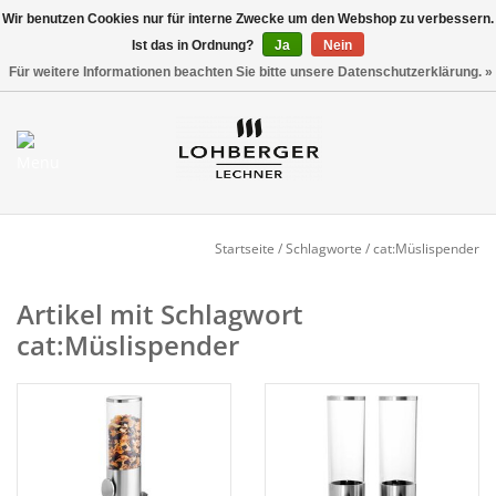
Wir benutzen Cookies nur für interne Zwecke um den Webshop zu verbessern.
Ist das in Ordnung?
Ja
Nein
Versandkostenfrei ab 800,00 EUR*
0 Artikel - €0,00
Für weitere Informationen beachten Sie bitte unsere Datenschutzerklärung. »
Mein Konto / Kundenkonto
anlegen
Startseite
Startseite
/
Schlagworte
/
cat:Müslispender
NEU
Artikel mit Schlagwort
cat:Müslispender
Gedeckter Tisch
Buffet
Fingerfood