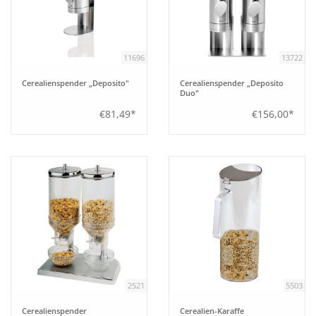
Aufsteller
11696
13722
Bar
Cerealienspender „Deposito"
Cerealienspender „Deposito
Duo"
Tafeln
€81,49*
€156,00*
Einrichtung
Berufsbekleidung
Küche
Küchentechnik
2521
5503
Küchenmöbel
Cerealienspender
Cerealien-Karaffe