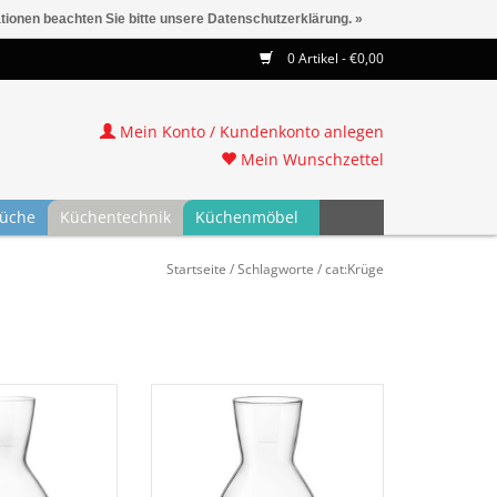
ationen beachten Sie bitte unsere Datenschutzerklärung. »
0 Artikel - €0,00
Mein Konto / Kundenkonto anlegen
Mein Wunschzettel
üche
Küchentechnik
Küchenmöbel
Startseite
/
Schlagworte
/
cat:Krüge