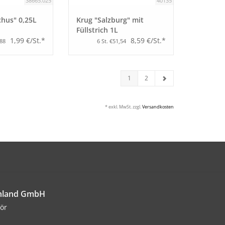
38665.025
40135
chus" 0,25L
Krug "Salzburg" mit
Füllstrich 1L
1,99 €/St.*
8,59 €/St.*
,88
6 St. €51,54
1
2
* exkl. MwSt. zzgl.
Versandkosten
chland GmbH
ör