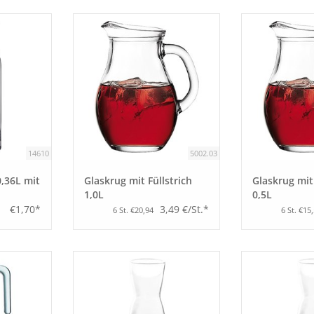
14610
5002.03
0,36L mit
Glaskrug mit Füllstrich
Glaskrug mit 
1,0L
0,5L
€1,70*
3,49 €/St.*
6 St. €20,94
6 St. €15