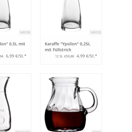
149150
149125
lon" 0,5L mit
Karaffe "Ypsilon" 0,25L
mit Füllstrich
6,99 €/St.*
4,99 €/St.*
,94
12 St. €59,88