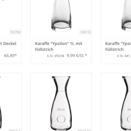
102700
149110
t Deckel
Karaffe "Ypsilon" 1L mit
Karaffe "Ypsi
Füllstrich
Füllstrich
€6,89*
9,99 €/St.*
6 St. €59,94
6 St. €41