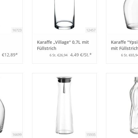
16723
12457
Karaffe „Village" 0,7L mit
Karaffe "Yps
Füllstrich
mit Füllstric
€12,89*
4,49 €/St.*
6 St. €26,94
6 St. €65,9
16699
15935