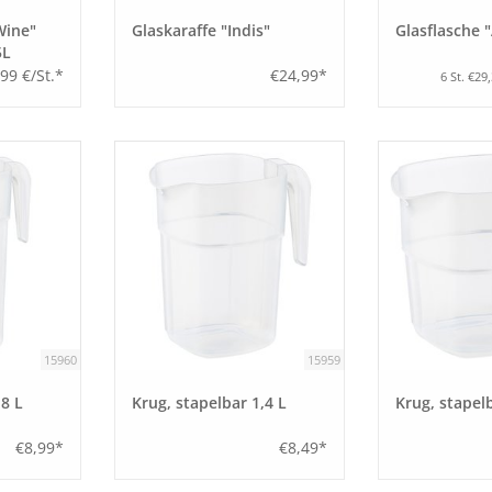
Wine"
Glaskaraffe "Indis"
Glasflasche 
5L
,99 €/St.*
€24,99*
6 St. €29
15960
15959
,8 L
Krug, stapelbar 1,4 L
Krug, stapel
€8,99*
€8,49*