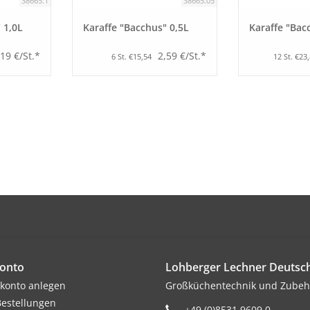
38665.1
38665.05
 1,0L
Karaffe "Bacchus" 0,5L
Karaffe "Bac
,19 €/St.*
2,59 €/St.*
6 St. €15,54
12 St. €23
onto
Lohberger Lechner Deuts
konto anlegen
Großküchentechnik und Zubeh
estellungen
+49 (0)8531 9609 0