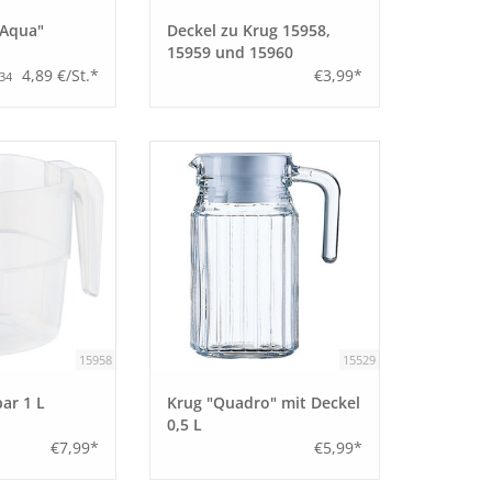
"Aqua"
Deckel zu Krug 15958,
15959 und 15960
4,89 €/St.*
€3,99*
,34
15958
15529
bar 1 L
Krug "Quadro" mit Deckel
0,5 L
€7,99*
€5,99*