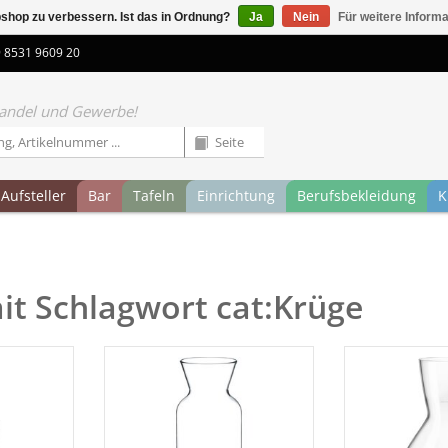
shop zu verbessern. Ist das in Ordnung?
Ja
Nein
Für weitere Inform
9 8531 9609 20
 Handel und Gewerbe!
Aufsteller
Bar
Tafeln
Einrichtung
Berufsbekleidung
K
mit Schlagwort cat:Krüge