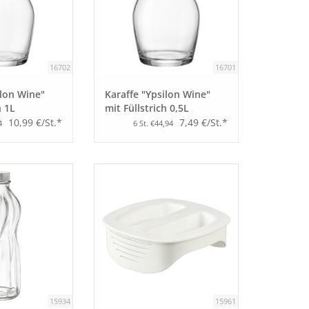
16702
16701
ilon Wine"
Karaffe "Ypsilon Wine"
h 1L
mit Füllstrich 0,5L
10,99 €/St.*
7,49 €/St.*
4
6 St. €44,94
15934
15961