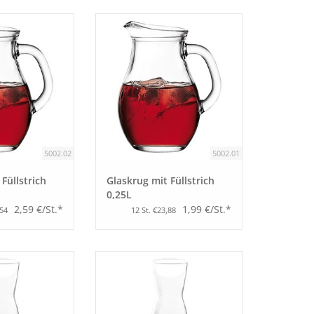
5002.02
5002.01
Füllstrich
Glaskrug mit Füllstrich
0,25L
2,59 €/St.*
1,99 €/St.*
,54
12 St. €23,88