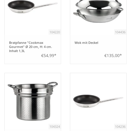
Aufsteller
Bar
104220
104436
Bratpfanne "Cookmax
Wok mit Deckel
Tafeln
Gourmet" Ø 20 cm, H: 4 cm.
Inhalt 1,3L
€54,99*
€135,00*
Einrichtung
Berufsbekleidung
Küche
Küchentechnik
104324
104236
Küchenmöbel