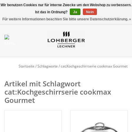
Wir benutzen Cookies nur für interne Zwecke um den Webshop zu verbessern.
Ist das in Ordnung?
Ja
Nein
Versandkostenfrei ab 800,00 EUR*
0 Artikel - €0,00
Für weitere Informationen beachten Sie bitte unsere Datenschutzerklärung. »
Mein Konto / Kundenkonto
anlegen
Startseite
Startseite
/
Schlagworte
/
cat:Kochgeschirrserie cookmax Gourmet
NEU
Artikel mit Schlagwort
cat:Kochgeschirrserie cookmax
Gedeckter Tisch
Gourmet
Buffet
Fingerfood