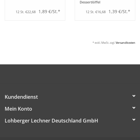
Dessertlöffel
1,89 €/St.*
1,39 €/St.*
12 St. €22,68
12 St. €16,68
* exkl. MwSt. zzgl.
Versandkosten
Kundendienst
Mein Konto
Lohberger Lechner Deutschland GmbH