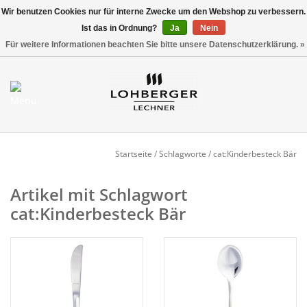
Wir benutzen Cookies nur für interne Zwecke um den Webshop zu verbessern.
Ist das in Ordnung?
Ja
Nein
Versandkostenfrei ab 800,00 EUR*
0 Artikel - €0,00
Für weitere Informationen beachten Sie bitte unsere Datenschutzerklärung. »
Mein Konto / Kundenkonto
anlegen
Startseite
Startseite
/
Schlagworte
/
cat:Kinderbesteck Bär
NEU
Artikel mit Schlagwort
cat:Kinderbesteck Bär
Gedeckter Tisch
Buffet
Fingerfood