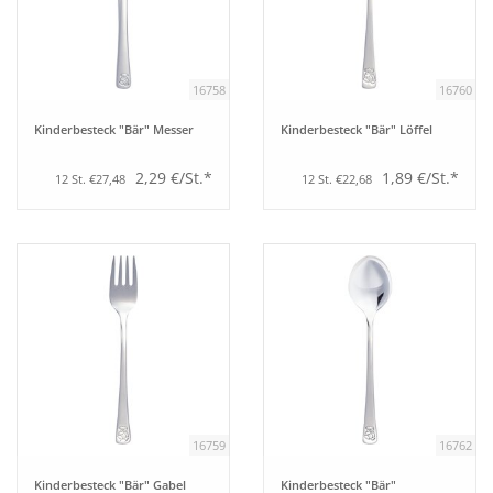
Aufsteller
16758
16760
Bar
Kinderbesteck "Bär" Messer
Kinderbesteck "Bär" Löffel
Tafeln
2,29 €/St.*
1,89 €/St.*
12 St. €27,48
12 St. €22,68
Einrichtung
Berufsbekleidung
Küche
Küchentechnik
16759
16762
Küchenmöbel
Kinderbesteck "Bär" Gabel
Kinderbesteck "Bär"