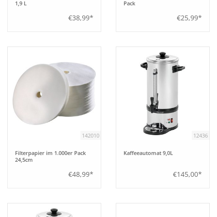
1,9 L
Pack
€38,99*
€25,99*
142010
12436
Filterpapier im 1.000er Pack
Kaffeeautomat 9,0L
24,5cm
€48,99*
€145,00*