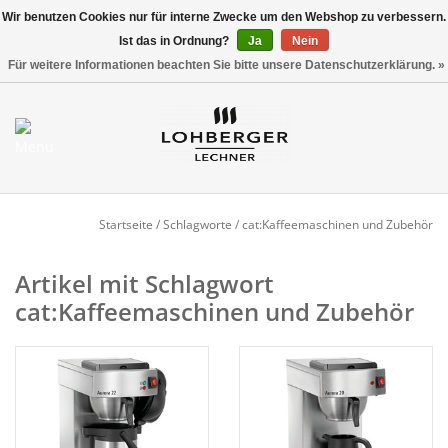
Wir benutzen Cookies nur für interne Zwecke um den Webshop zu verbessern.
Ist das in Ordnung?
Ja
Nein
Versandkostenfrei ab 800,00 EUR*
0 Artikel - €0,00
Für weitere Informationen beachten Sie bitte unsere Datenschutzerklärung. »
Mein Konto / Kundenkonto
anlegen
Startseite
Startseite
/
Schlagworte
/
cat:Kaffeemaschinen und Zubehör
NEU
Artikel mit Schlagwort
cat:Kaffeemaschinen und Zubehör
Gedeckter Tisch
Buffet
Fingerfood