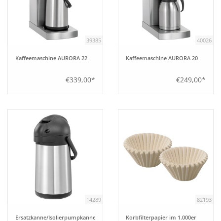
Aufsteller
39385
40026
Bar
Kaffeemaschine AURORA 22
Kaffeemaschine AURORA 20
Tafeln
€339,00*
€249,00*
Einrichtung
Berufsbekleidung
Küche
Küchentechnik
14289
82193
Küchenmöbel
Ersatzkanne/Isolierpumpkanne
Korbfilterpapier im 1.000er