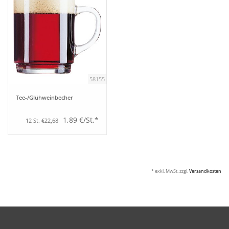
58155
Tee-/Glühweinbecher
1,89 €/St.*
12 St. €22,68
* exkl. MwSt. zzgl.
Versandkosten