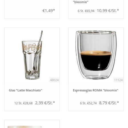
"bloomix"
€1,49*
10,99 €/St.*
6 St. €65,94
48024
11124
Glas "Latte Macchiato"
Espressoglas ROMA "bloomix"
2,39 €/St.*
8,79 €/St.*
12 St. €28,68
6 St. €52,74