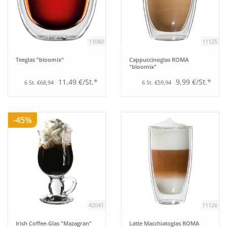
Aufsteller
11060
11125
Bar
Teeglas "bloomix"
Cappuccinoglas ROMA
"bloomix"
Tafeln
11,49 €/St.*
9,99 €/St.*
6 St. €68,94
6 St. €59,94
Einrichtung
-45%
Berufsbekleidung
Küche
Küchentechnik
42041
11126
Küchenmöbel
Irish Coffee-Glas "Mazagran"
Latte Macchiatoglas ROMA