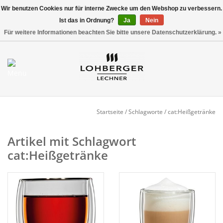
Wir benutzen Cookies nur für interne Zwecke um den Webshop zu verbessern.
Ist das in Ordnung?
Ja
Nein
Versandkostenfrei ab 800,00 EUR*
0 Artikel - €0,00
Für weitere Informationen beachten Sie bitte unsere Datenschutzerklärung. »
Mein Konto / Kundenkonto
anlegen
Startseite
Startseite
/
Schlagworte
/
cat:Heißgetränke
NEU
Artikel mit Schlagwort
cat:Heißgetränke
Gedeckter Tisch
Buffet
Fingerfood