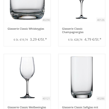
Aufsteller
40290
40126
Bar
Glasserie Classic Whiskeyglas
Glasserie Classic
Champagnerglas
Tafeln
3,29 €/St.*
4,79 €/St.*
6 St. €19,74
6 St. €28,74
Einrichtung
Berufsbekleidung
Küche
Küchentechnik
40121
40286
Küchenmöbel
Glasserie Classic Weißweinglas
Glasserie Classic Saftglas mit