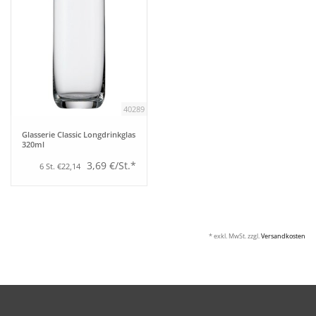
40289
Glasserie Classic Longdrinkglas
320ml
3,69 €/St.*
6 St. €22,14
* exkl. MwSt. zzgl.
Versandkosten