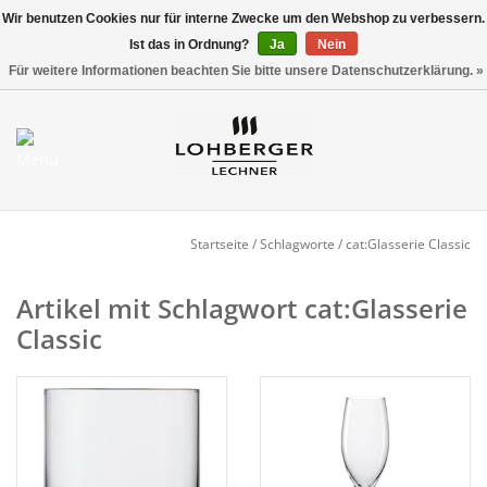
Wir benutzen Cookies nur für interne Zwecke um den Webshop zu verbessern.
Ist das in Ordnung?
Ja
Nein
Versandkostenfrei ab 800,00 EUR*
0 Artikel - €0,00
Für weitere Informationen beachten Sie bitte unsere Datenschutzerklärung. »
Mein Konto / Kundenkonto
anlegen
Startseite
Startseite
/
Schlagworte
/
cat:Glasserie Classic
NEU
Artikel mit Schlagwort cat:Glasserie
Classic
Gedeckter Tisch
Buffet
Fingerfood