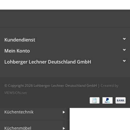
Aufsteller
Bar
Kundendienst
Tafeln
Mein Konto
Lohberger Lechner Deutschland GmbH
Einrichtung
Berufsbekleidung
© Copyright 2026 Lohberger Lechner Deutschland GmbH
|
Created by
VIEWSION.net
Küche
Küchentechnik
Küchenmöbel