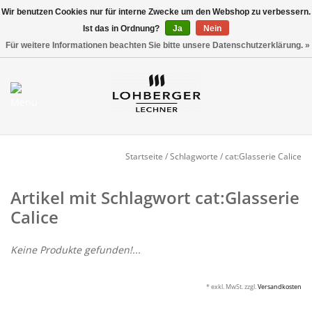
Wir benutzen Cookies nur für interne Zwecke um den Webshop zu verbessern.
Ist das in Ordnung?
Ja
Nein
Versandkostenfrei ab 800,00 EUR*
0 Artikel - €0,00
Für weitere Informationen beachten Sie bitte unsere Datenschutzerklärung. »
Mein Konto / Kundenkonto
anlegen
Startseite
Startseite
/
Schlagworte
/
cat:Glasserie Calice
NEU
Artikel mit Schlagwort cat:Glasserie
Calice
Gedeckter Tisch
Keine Produkte gefunden!...
Buffet
* exkl. MwSt. zzgl.
Versandkosten
Fingerfood