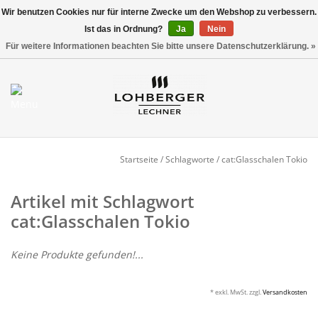
Wir benutzen Cookies nur für interne Zwecke um den Webshop zu verbessern.
Ist das in Ordnung?
Ja
Nein
Versandkostenfrei ab 800,00 EUR*
0 Artikel - €0,00
Für weitere Informationen beachten Sie bitte unsere Datenschutzerklärung. »
Mein Konto / Kundenkonto
anlegen
Startseite
Startseite
/
Schlagworte
/
cat:Glasschalen Tokio
NEU
Artikel mit Schlagwort
cat:Glasschalen Tokio
Gedeckter Tisch
Keine Produkte gefunden!...
Buffet
* exkl. MwSt. zzgl.
Versandkosten
Fingerfood