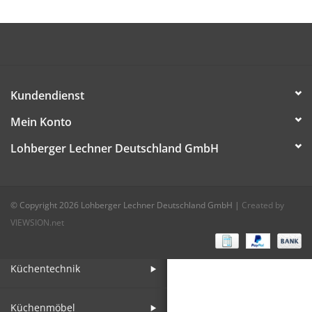
Aufsteller
Bar
Kundendienst
Tafeln
Mein Konto
Lohberger Lechner Deutschland GmbH
Einrichtung
Berufsbekleidung
© Copyright 2026 Lohberger Lechner Deutschland GmbH
|
Created by
VIEWSION.net
Küche
Küchentechnik
Küchenmöbel