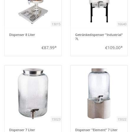
Aufsteller
13015
16640
Bar
Dispenser 8 Liter
Getränkedispenser "Industrial"
7L
Tafeln
€87,99*
€109,00*
Einrichtung
Berufsbekleidung
Küche
Küchentechnik
15023
15022
Küchenmöbel
Dispenser 7 Liter
Dispenser "Element" 7 Liter