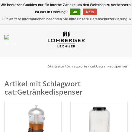
Wir benutzen Cookies nur für interne Zwecke um den Webshop zu verbessern.
Ist das in Ordnung?
Ja
Nein
Versandkostenfrei ab 800,00 EUR*
0 Artikel - €0,00
Für weitere Informationen beachten Sie bitte unsere Datenschutzerklärung. »
Mein Konto / Kundenkonto
anlegen
Startseite
Startseite
/
Schlagworte
/
cat:Getränkedispenser
NEU
Artikel mit Schlagwort
cat:Getränkedispenser
Gedeckter Tisch
Buffet
Fingerfood