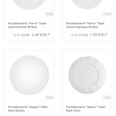
Aufsteller
17256
17258
Porzellanserie "Verve" Tasse
Porzellanserie "Verve" Tasse
Bar
untere Kombi Ø16cm
untere Espresso Ø13cm
2,49 €/St.*
1,59 €/St.*
12 St. €29,88
12 St. €19,08
Tafeln
Einrichtung
Berufsbekleidung
Küche
17226
17231
Küchentechnik
Porzellanserie "Utopia" Teller
Porzellanserie "Matrix" Teller
flach Ø23cm
flach 27cm
Küchenmöbel