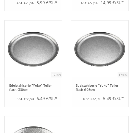
5,99 €/St.*
14,99 €/St.*
4 St. €23,96
4 St. €59,96
17409
17407
Edelstahlserie "Yoko" Teller
Edelstahlserie "Yoko" Teller
flach Ø30cm
flach Ø26cm
6,49 €/St.*
5,49 €/St.*
6 St. €38,94
6 St. €32,94