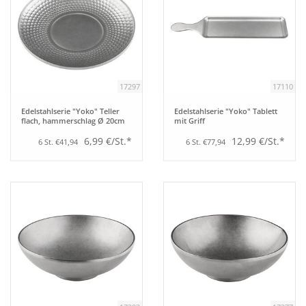
17297
17110
Edelstahlserie "Yoko" Teller
Edelstahlserie "Yoko" Tablett
flach, hammerschlag Ø 20cm
mit Griff
6,99 €/St.*
12,99 €/St.*
6 St. €41,94
6 St. €77,94