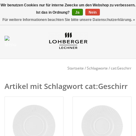
Wir benutzen Cookies nur für interne Zwecke um den Webshop zu verbessern.
Ist das in Ordnung?
Ja
Nein
Versandkostenfrei ab 800,00 EUR*
0 Artikel - €0,00
Für weitere Informationen beachten Sie bitte unsere Datenschutzerklärung. »
Mein Konto / Kundenkonto
anlegen
Startseite
Startseite
/
Schlagworte
/
cat:Geschirr
NEU
Artikel mit Schlagwort cat:Geschirr
Gedeckter Tisch
Buffet
Fingerfood