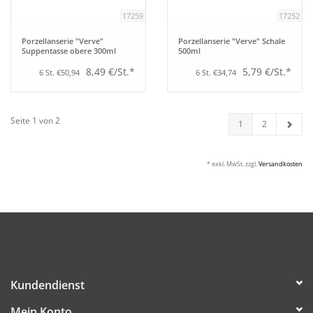
17259
17252
Porzellanserie "Verve"
Porzellanserie "Verve" Schale
Suppentasse obere 300ml
500ml
8,49 €/St.*
5,79 €/St.*
6 St. €50,94
6 St. €34,74
Seite 1 von 2
1
2
* exkl. MwSt. zzgl.
Versandkosten
Kundendienst
Mein Konto