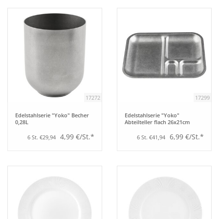
17272
17299
Edelstahlserie "Yoko" Becher
Edelstahlserie "Yoko"
0,28L
Abteilteller flach 26x21cm
4,99 €/St.*
6,99 €/St.*
6 St. €29,94
6 St. €41,94