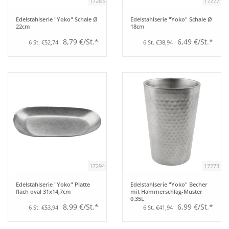
17283
17277
Edelstahlserie "Yoko" Schale Ø
Edelstahlserie "Yoko" Schale Ø
22cm
18cm
8,79 €/St.*
6,49 €/St.*
6 St. €52,74
6 St. €38,94
17294
17273
Edelstahlserie "Yoko" Platte
Edelstahlserie "Yoko" Becher
flach oval 31x14,7cm
mit Hammerschlag-Muster
0,35L
8,99 €/St.*
6,99 €/St.*
6 St. €53,94
6 St. €41,94