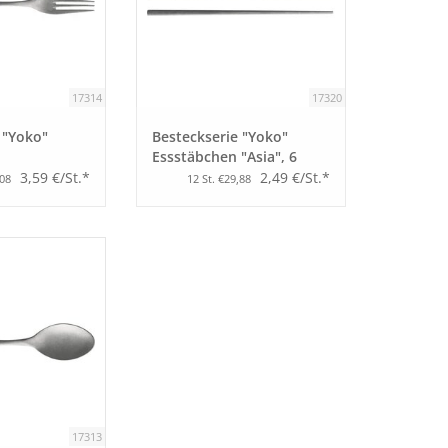
17314
17320
 "Yoko"
Besteckserie "Yoko"
Essstäbchen "Asia", 6
Paar
3,59 €/St.*
2,49 €/St.*
,08
12 St. €29,88
17313