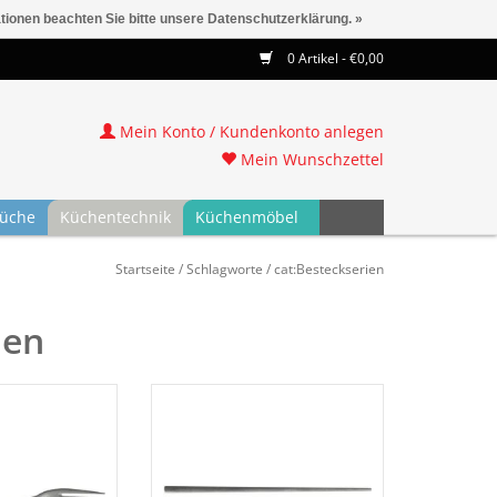
ationen beachten Sie bitte unsere Datenschutzerklärung. »
0 Artikel - €0,00
Mein Konto / Kundenkonto anlegen
Mein Wunschzettel
üche
Küchentechnik
Küchenmöbel
Startseite
/
Schlagworte
/
cat:Besteckserien
ien