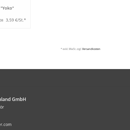
 "Yoko"
3,59 €/St.*
,08
* exkl. MwSt. zzgl.
Versandkosten
chland GmbH
ör
er.com