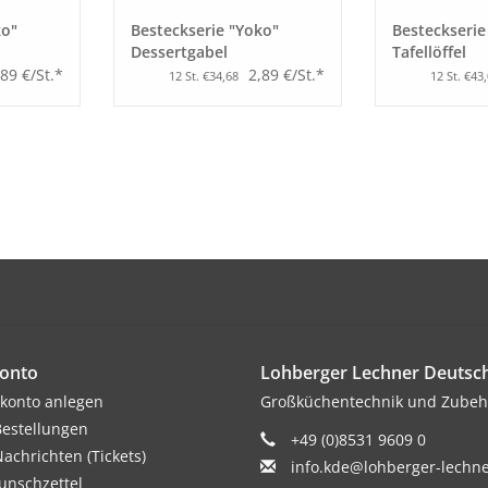
ko"
Besteckserie "Yoko"
Besteckserie
Dessertgabel
Tafellöffel
,89 €/St.*
2,89 €/St.*
12 St. €34,68
12 St. €43
onto
Lohberger Lechner Deuts
konto anlegen
Großküchentechnik und Zubeh
estellungen
+49 (0)8531 9609 0
achrichten (Tickets)
info.kde@lohberger-lechn
nschzettel