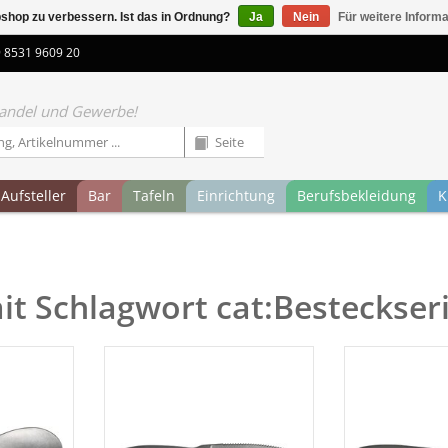
shop zu verbessern. Ist das in Ordnung?
Ja
Nein
Für weitere Inform
9 8531 9609 20
 Handel und Gewerbe!
Aufsteller
Bar
Tafeln
Einrichtung
Berufsbekleidung
K
mit Schlagwort cat:Besteckser