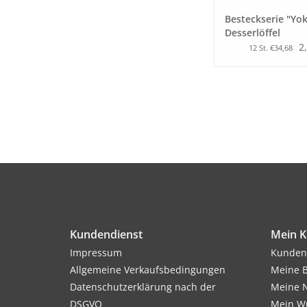
Besteckserie "Yo
Desserlöffel
2
12 St. €34,68
Kundendienst
Mein K
Impressum
Kunden
Allgemeine Verkaufsbedingungen
Meine B
Datenschutzerklärung nach der
Meine N
DSGVO
Mein Wu