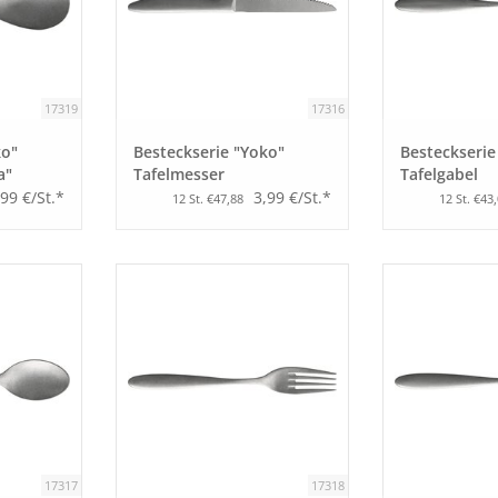
17319
17316
ko"
Besteckserie "Yoko"
Besteckserie
a"
Tafelmesser
Tafelgabel
,99 €/St.*
3,99 €/St.*
12 St. €47,88
12 St. €43
17317
17318