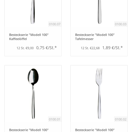
Aufsteller
0100.07
0100.03
Bar
Besteckserie "Modell 100"
Besteckserie "Modell 100"
Kaffeelöffel
Tafelmesser
Tafeln
0,75 €/St.*
1,89 €/St.*
12 St. €9,00
12 St. €22,68
Einrichtung
Berufsbekleidung
Küche
Küchentechnik
0100.01
0100.02
Küchenmöbel
Besteckserie "Modell 100"
Besteckserie "Modell 100"