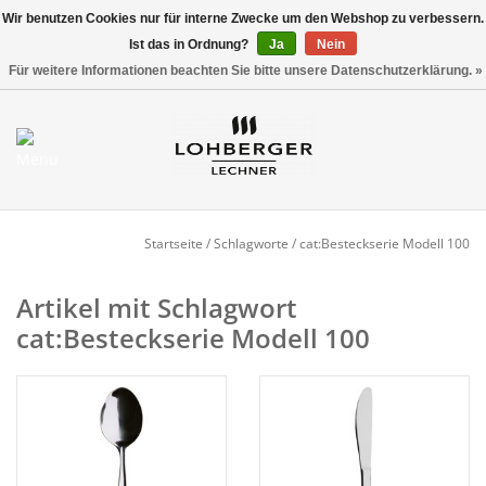
Wir benutzen Cookies nur für interne Zwecke um den Webshop zu verbessern.
Ist das in Ordnung?
Ja
Nein
Versandkostenfrei ab 800,00 EUR*
0 Artikel - €0,00
Für weitere Informationen beachten Sie bitte unsere Datenschutzerklärung. »
Mein Konto / Kundenkonto
anlegen
Startseite
Startseite
/
Schlagworte
/
cat:Besteckserie Modell 100
NEU
Artikel mit Schlagwort
cat:Besteckserie Modell 100
Gedeckter Tisch
Buffet
Fingerfood