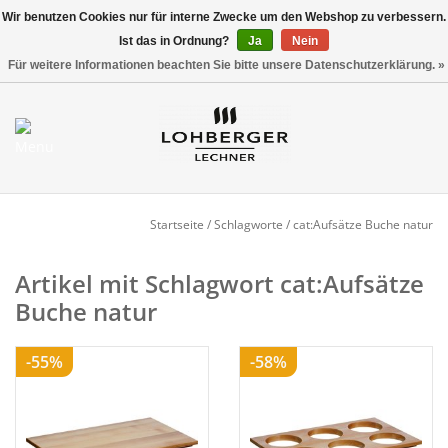
Wir benutzen Cookies nur für interne Zwecke um den Webshop zu verbessern.
Ist das in Ordnung?
Ja
Nein
Versandkostenfrei ab 800,00 EUR*
0 Artikel - €0,00
Für weitere Informationen beachten Sie bitte unsere Datenschutzerklärung. »
Mein Konto / Kundenkonto
anlegen
Startseite
Startseite
/
Schlagworte
/
cat:Aufsätze Buche natur
NEU
Artikel mit Schlagwort cat:Aufsätze
Buche natur
Gedeckter Tisch
-55%
-58%
Buffet
Fingerfood