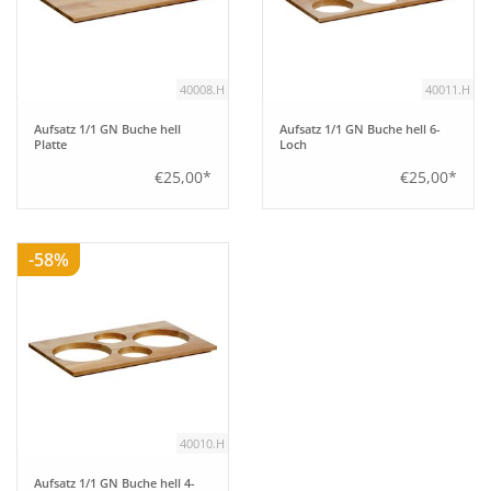
Aufsteller
40008.H
40011.H
Bar
Aufsatz 1/1 GN Buche hell
Aufsatz 1/1 GN Buche hell 6-
Platte
Loch
Tafeln
€25,00*
€25,00*
Einrichtung
-58%
Berufsbekleidung
Küche
Küchentechnik
40010.H
Küchenmöbel
Aufsatz 1/1 GN Buche hell 4-