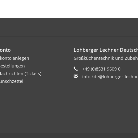
onto
Lohberger Lechner Deuts
konto anlegen
Großküchentechnik und Zubeh
estellungen
+49 (0)8531 9609 0
achrichten (Tickets)
info.kde@lohberger-lechn
nschzettel