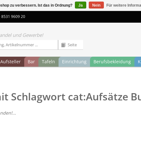
shop zu verbessern. Ist das in Ordnung?
Ja
Nein
Für weitere Inform
9 8531 9609 20
 Handel und Gewerbe!
Aufsteller
Bar
Tafeln
Einrichtung
Berufsbekleidung
K
mit Schlagwort cat:Aufsätze 
nden!...