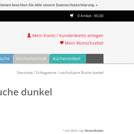
ationen beachten Sie bitte unsere Datenschutzerklärung. »
0 Artikel - €0,00
Mein Konto / Kundenkonto anlegen
Mein Wunschzettel
üche
Küchentechnik
Küchenmöbel
Startseite
/
Schlagworte
/
cat:Aufsätze Buche dunkel
Buche dunkel
* exkl. MwSt. zzgl.
Versandkosten