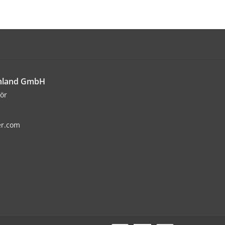
chland GmbH
ör
er.com