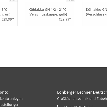
13587
13589
- 3°C
Kühlakku GN 1/2 - 21°C
Kühlakku GN 
: grün)
(Verschlusskappe: gelb)
(Verschlussk
€29,99*
€29,99*
onto
Lohberger Lechner Deuts
konto anlegen
Großküchentechnik und Zubeh
estellungen
+49 (0)8531 9609 0