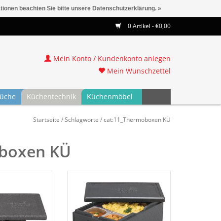
ationen beachten Sie bitte unsere Datenschutzerklärung. »
0 Artikel - €0,00
Mein Konto / Kundenkonto anlegen
Mein Wunschzettel
üche
Küchentechnik
Küchenmöbel
Startseite
/
Schlagworte
/
cat:11_Thermoboxen KÜ
oboxen KÜ