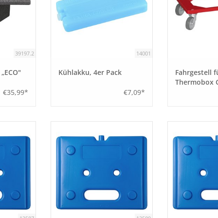
39197.2
14001
 „ECO"
Kühlakku, 4er Pack
Fahrgestell f
Thermobox 
Frontloader
€35,99*
€7,09*