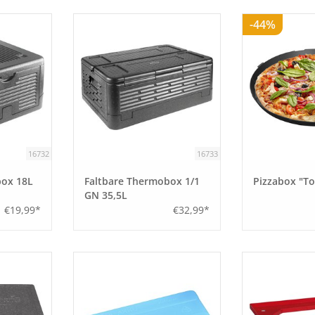
-44%
16732
16733
box 18L
Faltbare Thermobox 1/1
Pizzabox "T
GN 35,5L
€19,99*
€32,99*