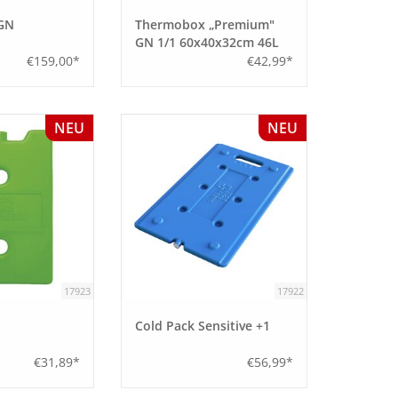
GN
Thermobox „Premium"
GN 1/1 60x40x32cm 46L
€159,00*
€42,99*
NEU
NEU
17923
17922
Cold Pack Sensitive +1
€31,89*
€56,99*