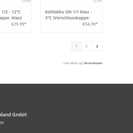
13588
13154
1/2 - 12°C
Kühlakku GN 1/1 blau -
appe: blau)
3°C (Verschlusskappe:
grün)
€29,99*
€54,99*
1
2
* exkl. MwSt. zzgl.
Versandkosten
chland GmbH
ör