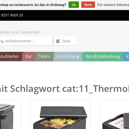
shop zu verbessern. Ist das in Ordnung?
Ja
Nein
Für weitere Inform
9 8531 9609 20
 Handel und Gewerbe!
Aufsteller
Bar
Tafeln
Einrichtung
Berufsbekleidung
K
mit Schlagwort cat:11_Therm