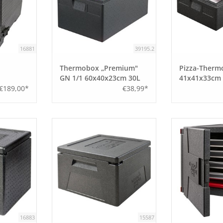
16881
39195.2
Thermobox „Premium"
Pizza-Therm
GN 1/1 60x40x23cm 30L
41x41x33cm 
€189,00*
€38,99*
16883
15587