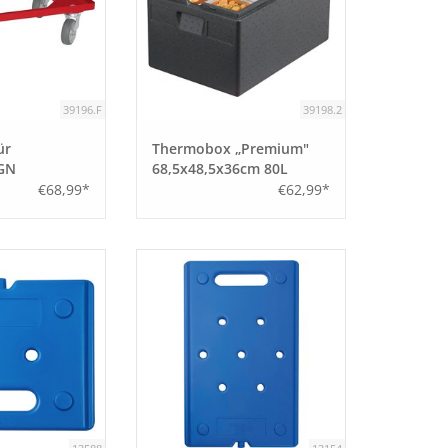
39196.F
39198.2
ür
Thermobox „Premium"
GN
68,5x48,5x36cm 80L
€68,99*
€62,99*