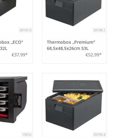
39197.3
39198.1
obox „ECO"
Thermobox „Premium"
32L
68,5x48,5x26cm 53L
€37,99*
€52,99*
15012
39195.4