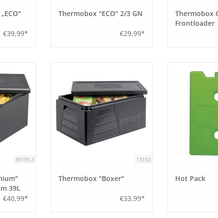
 „ECO"
Thermobox "ECO" 2/3 GN
Thermobox 
Frontloader
€39,99*
€29,99*
39195.3
13152
mium"
Thermobox "Boxer"
Hot Pack
cm 39L
€40,99*
€33,99*