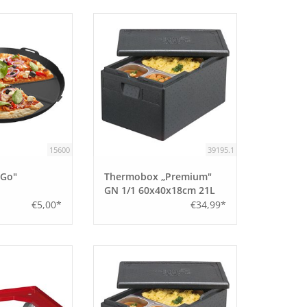
15600
39195.1
oGo"
Thermobox „Premium"
GN 1/1 60x40x18cm 21L
€5,00*
€34,99*