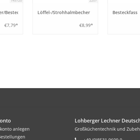
145720
2207
er/Besteckbehälter
Löffel-/Strohhalmbecher
Besteckfass
€7,79*
€8,99*
onto
Lohberger Lechner Deuts
konto anlegen
Großküchentechnik und Zubeh
estellungen
+49 (0)8531 9609 0