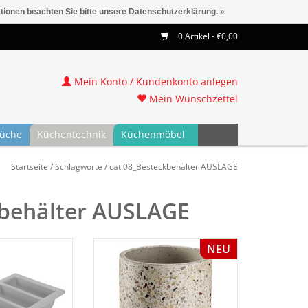
ationen beachten Sie bitte unsere Datenschutzerklärung. »
0 Artikel - €0,00
Mein Konto / Kundenkonto anlegen
Mein Wunschzettel
üche
Küchentechnik
Küchenmöbel
Startseite
/
Schlagworte
/
cat:08_Besteckbehälter AUSLAGE
ckbehälter AUSLAGE
NEU