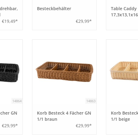
 drehbar,
Besteckbehälter
Table Caddy
l
17,3x13,1x1
€19,49*
€29,99*
14864
14863
ächer GN
Korb Besteck 4 Fächer GN
Korb Besteck
1/1 braun
1/1 beige
€29,99*
€29,99*