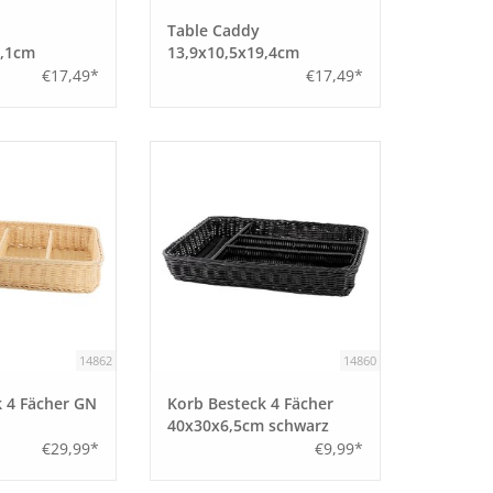
Table Caddy
6,1cm
13,9x10,5x19,4cm
€17,49*
€17,49*
14862
14860
 4 Fächer GN
Korb Besteck 4 Fächer
40x30x6,5cm schwarz
€29,99*
€9,99*