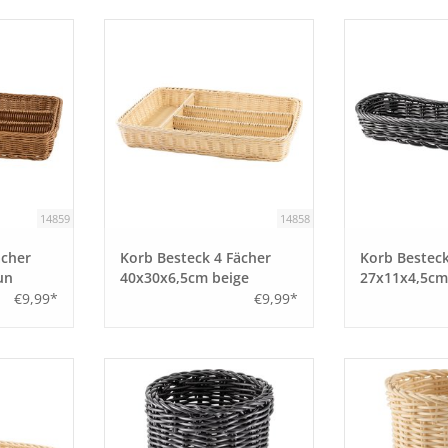
14859
14858
ächer
Korb Besteck 4 Fächer
Korb Besteck
un
40x30x6,5cm beige
27x11x4,5cm
€9,99*
€9,99*