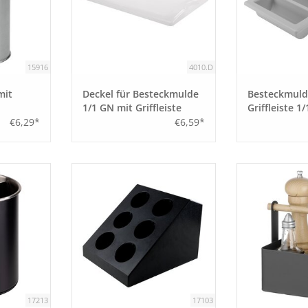
15916
4010.D
mit
Deckel für Besteckmulde
Besteckmuld
1/1 GN mit Griffleiste
Griffleiste 1
€6,29*
€6,59*
17213
17103