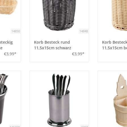
14850
14848
hteckig
Korb Besteck rund
Korb Bestec
ge
11,5x15cm schwarz
11,5x15cm b
€3,99*
€3,99*