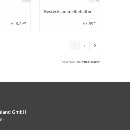
11250
4011-G
Bestecksammelbehälter
€28,49*
€8,99*
1
2
* exkl. MwSt. zzgl.
Versandkosten
chland GmbH
ör