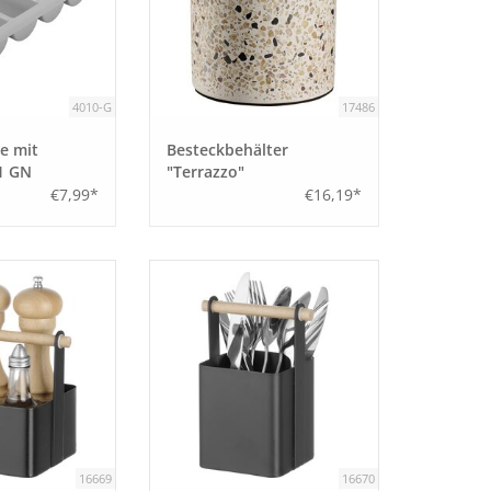
4010-G
17486
e mit
Besteckbehälter
/1 GN
"Terrazzo"
€7,99*
€16,19*
16669
16670