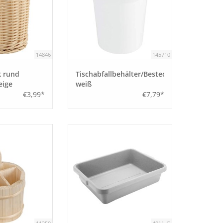
14846
145710
k rund
Tischabfallbehälter/Besteckbehälter
eige
weiß
€3,99*
€7,79*