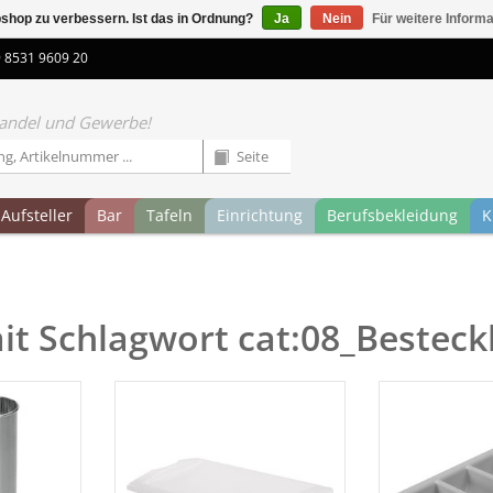
shop zu verbessern. Ist das in Ordnung?
Ja
Nein
Für weitere Inform
9 8531 9609 20
 Handel und Gewerbe!
Aufsteller
Bar
Tafeln
Einrichtung
Berufsbekleidung
K
mit Schlagwort cat:08_Beste