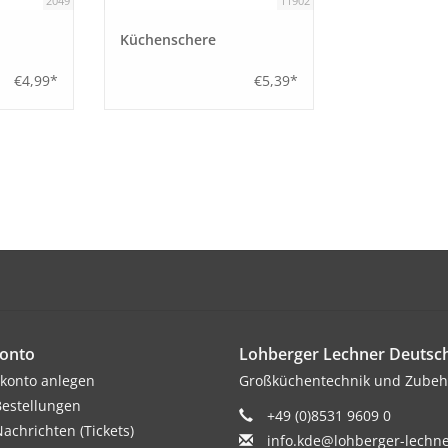
2049
11902
Küchenschere
€4,99*
€5,39*
onto
Lohberger Lechner Deuts
konto anlegen
Großküchentechnik und Zubeh
estellungen
+49 (0)8531 9609 0
achrichten (Tickets)
info.kde@lohberger-lechn