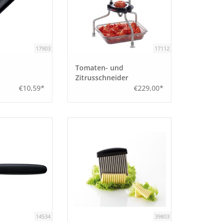
17903
17112
Tomaten- und
Zitrusschneider
€10,59*
€229,00*
14534
39803