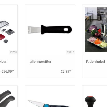
13738
13716
icer
Juliennereißer
Fadenhobel
€56,99*
€3,99*