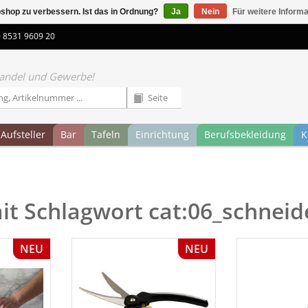
shop zu verbessern. Ist das in Ordnung?
Ja
Nein
Für weitere Inform
9 8531 9609 20
 Handel und Gewerbe!
Aufsteller
Bar
Tafeln
Einrichtung
Berufsbekleidung
K
mit Schlagwort cat:06_schne
NEU
NEU