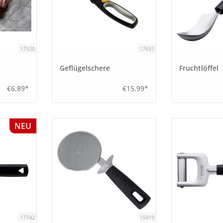
17520
17631
Geflügelschere
Fruchtlöffel
€6,89*
€15,99*
NEU
17742
15919