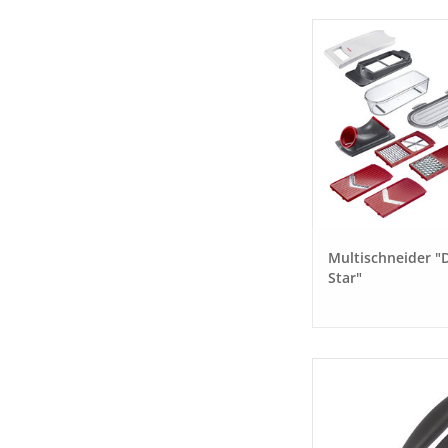
Multischneider "D
Star"