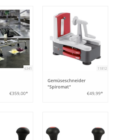
6341
11812
Gemüseschneider
"Spiromat"
€359,00*
€49,99*