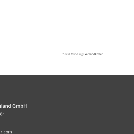
* exkl. MwSt. zzgl.
Versandkosten
chland GmbH
ör
er.com