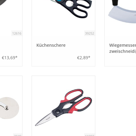
12616
39252
Küchenschere
Wiegemesser
zweischneidi
€13,69*
€2,89*