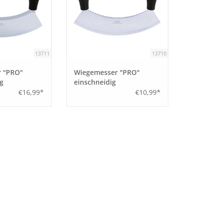
13711
13710
 "PRO"
Wiegemesser "PRO"
g
einschneidig
€16,99*
€10,99*