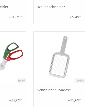
eider
Wellenschneider
€20,35*
€9,49*
39497
160600
Schneider "Rondex"
€22,69*
€15,69*