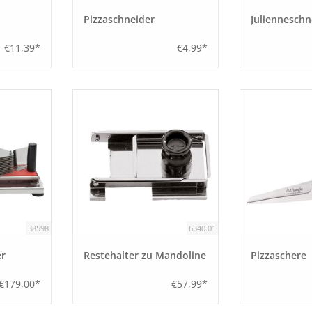
Pizzaschneider
Julienneschn
€11,39*
€4,99*
38598
6340.01
r
Restehalter zu Mandoline
Pizzaschere
€179,00*
€57,99*