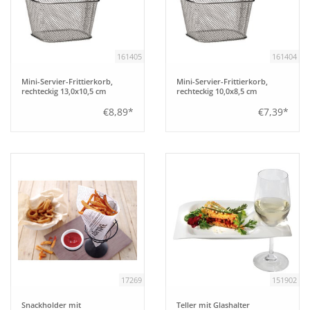
Aufsteller
161405
161404
Bar
Mini-Servier-Frittierkorb,
Mini-Servier-Frittierkorb,
rechteckig 13,0x10,5 cm
rechteckig 10,0x8,5 cm
Tafeln
€8,89*
€7,39*
Einrichtung
Berufsbekleidung
Küche
Küchentechnik
17269
151902
Küchenmöbel
Snackholder mit
Teller mit Glashalter