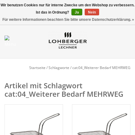
Wir benutzen Cookies nur für interne Zwecke um den Webshop zu verbessern.
Ist das in Ordnung?
Ja
Nein
Versandkostenfrei ab 800,00 EUR*
0 Artikel - €0,00
Für weitere Informationen beachten Sie bitte unsere Datenschutzerklärung. »
Mein Konto / Kundenkonto
anlegen
Startseite
Startseite
/
Schlagworte
/
cat:04_Weiterer Bedarf MEHRWEG
NEU
Artikel mit Schlagwort
cat:04_Weiterer Bedarf MEHRWEG
Gedeckter Tisch
Buffet
Fingerfood