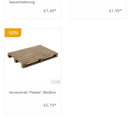
Saucenhalterung
€7,49*
€1,99*
-50%
12746
Servierbrett "Palette" 30x20cm
€5,79*